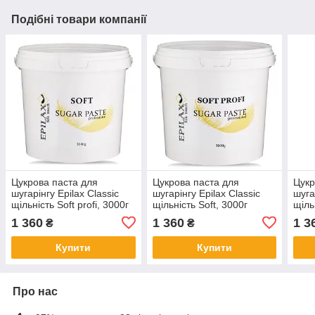
Подібні товари компанії
Цукрова паста для
Цукрова паста для
Цукр
шугарінгу Epilax Classic
шугарінгу Epilax Classic
шуга
щільність Soft profi, 3000г
щільність Soft, 3000г
щіль
1 360
1 360
1 3
₴
₴
Купити
Купити
Про нас