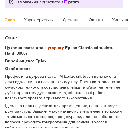
Замовлення під захистом
Опис
Характеристики
Доставка
Оплата
Умови п
Опис
Цукрова паста для
шугарінгу
Epilax Classic щільність
Hard, 3000г
Виробництво:
Epilax
Особливості
Професійна цукрова паста ТМ Epilax silk touch призначена
для видалення волосся по всьому тілу. Паста виготовлена за
сучасною технологією, пластична, чіпка та м'яка, не тече і не
дубіє, при цьому дуже економна, зберігає свої робочі
властивості протягом тривалого використання.
Ідеально працює у спекотних приміщеннях, не навантажує
руку майстра. Завдяки максимальному зчепленню з волоссям
та мінімального зі шкірою, процедура видалення небажаного
волосся проходить комфортніше для клієнта, волосся
виймається дуже чисто, з першого разу.