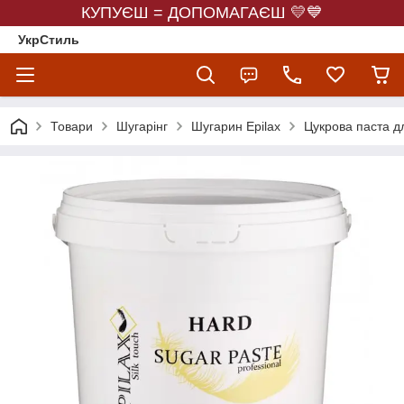
КУПУЄШ = ДОПОМАГАЄШ 💛💙
УкрСтиль
Товари
Шугарінг
Шугарин Epilax
Цукрова паста дл