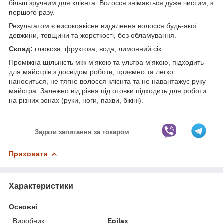
більш зручним для клієнта. Волосся знімається дуже чистим, з
першого разу.
Результатом є високоякісне видалення волосся будь-якої
довжини, товщини та жорсткості, без обламування.
Склад:
глюкоза, фруктоза, вода, лимонний сік.
Проміжна щільність між м'якою та ультра м'якою, підходить
для майстрів з досвідом роботи, приємно та легко
наноситься, не тягне волосся клієнта та не навантажує руку
майстра. Залежно від рівня підготовки підходить для роботи
на різних зонах (руки, ноги, пахви, бікіні).
Задати запитання за товаром
Приховати
Характеристики
Основні
Виробник
Epilax