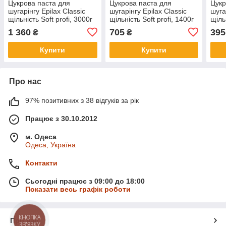
Цукрова паста для
Цукрова паста для
Цукр
шугарінгу Epilax Classic
шугарінгу Epilax Classic
шуга
щільність Soft profi, 3000г
щільність Soft profi, 1400г
щіль
1 360
705
395
₴
₴
Купити
Купити
Про нас
97% позитивних з 38 відгуків за рік
Працює з 30.10.2012
м. Одеса
Одеса, Україна
Контакти
Сьогодні працює з 09:00 до 18:00
Показати весь графік роботи
КНОПКА
Про нас
ЗВ'ЯЗКУ