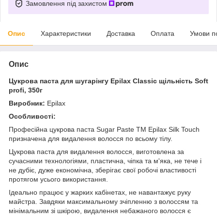
Замовлення під захистом
Опис
Характеристики
Доставка
Оплата
Умови п
Опис
Цукрова паста для шугарінгу Epilax Classic щільність Soft
profi, 350г
Виробник:
Epilax
Особливості:
Професійна цукрова паста Sugar Paste TM Epilax Silk Touch
призначена для видалення волосся по всьому тілу.
Цукрова паста для видалення волосся, виготовлена за
сучасними технологіями, пластична, чіпка та м'яка, не тече і
не дубіє, дуже економічна, зберігає свої робочі властивості
протягом усього використання.
Ідеально працює у жарких кабінетах, не навантажує руку
майстра. Завдяки максимальному зчіпленню з волоссям та
мінімальним зі шкірою, видалення небажаного волосся є