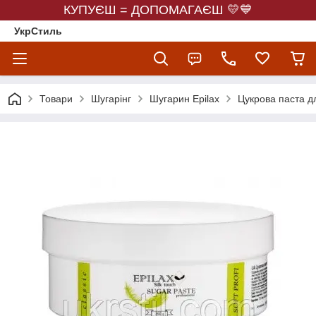
КУПУЄШ = ДОПОМАГАЄШ 💛💙
УкрСтиль
Товари
Шугарінг
Шугарин Epilax
Цукрова паста для