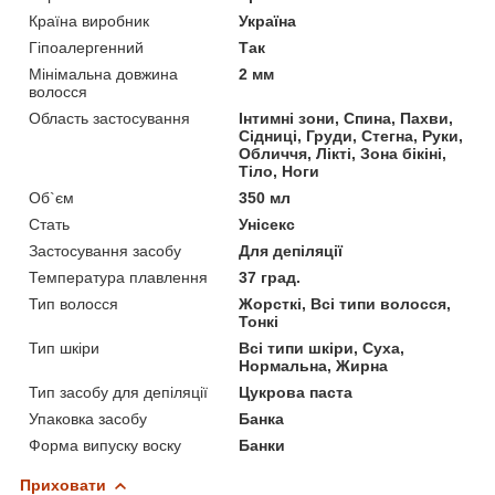
Країна виробник
Україна
Гіпоалергенний
Так
Мінімальна довжина
2 мм
волосся
Область застосування
Інтимні зони, Спина, Пахви,
Сідниці, Груди, Стегна, Руки,
Обличчя, Лікті, Зона бікіні,
Тіло, Ноги
Об`єм
350 мл
Стать
Унісекс
Застосування засобу
Для депіляції
Температура плавлення
37 град.
Тип волосся
Жорсткі, Всі типи волосся,
Тонкі
Тип шкіри
Всі типи шкіри, Суха,
Нормальна, Жирна
Тип засобу для депіляції
Цукрова паста
Упаковка засобу
Банка
Форма випуску воску
Банки
Приховати