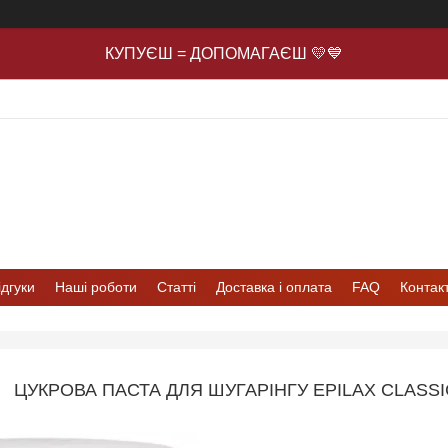
КУПУЄШ = ДОПОМАГАЄШ 💛💙
ідгуки
Наші роботи
Статті
Доставка і оплата
FAQ
Контак
ЦУКРОВА ПАСТА ДЛЯ ШУГАРІНГУ EPILAX CLASSI