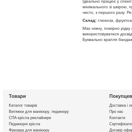
Ідеально працює у спеко
мінімального зі шкірою,
чисто, з першого разу. Р
Склад:
глюкоза, фруктоза
Має ніжну, помірно рідку
використовуватися досвід
Буквально крапля бандажн
Товари
Покупцев
Каталог товарів
Доставка і о
Витяжки для манікюру, педикюру
Про нас
СПА-крісла реклайнери
Контакти
Педикюрні крісла
Сертифікати 
Фрезера для манікюру
Договір офе