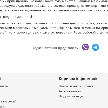
тних приміщеннях, не навантажує руку майстра. Завдяки максимал
 процедура видалення небажаного волосся проходить комфортніше д
езультат - якісне видалення волосся будь-якої довжини, товщини та 
, вода, лимонний сік.
 консистенцію і була спеціально розроблена для роботи бандажною 
ченими майстрами в мануальній техніці. Крім того, її можна викорис
ої пасти може врятувати шматок, повернути йому робочий стан і іс
Задати питання щодо товару
і
Корисна інформація
плата
Найпоширеніші питання
Акції та знижки
Відгуки покупців
та ліцензії
рти