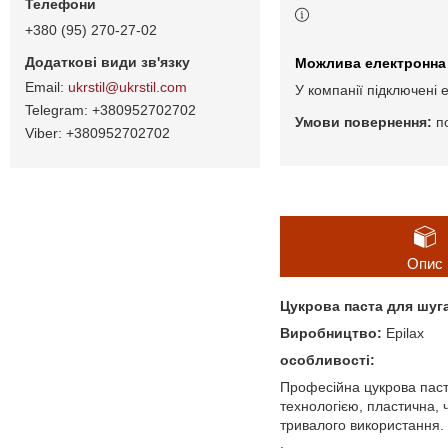
+380 (95) 270-27-02
ukrstil@ukrstil.com
У компанії підключені 
+380952702702
п
+380952702702
Опис
Цукрова паста для шуга
Виробництво:
Epilax
особливості:
Професійна цукрова паста
технологією, пластична, ч
тривалого використання.