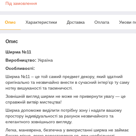
Під замовлення
Опис
Характеристики
Доставка
Оплата
Умови п
Опис
Ширма №11
Виробництво:
Україна
Особливості:
Ширма №11 – це той самий предмет декору, який здатний
оригінально та незвичайно внести в сучасний інтер'єр ту саму
нотку вишуканості та таємничості.
Зовнішній вигляд ширми не може не привернути увагу — це
справжній витвір мистецтва!
Ширма допоможе виділити потрібну зону і надати вашому
простору індивідуальності за рахунок незвичайного та
елегантного зовнішнього вигляду.
Легка, маневрена, безпечна у використанні ширма не займає
багато місця, легко переставляється, при необхідності