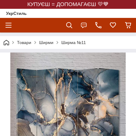
КУПУЄШ = ДОПОМАГАЄШ 💛💙
УкрСтиль
Товари
Ширми
Ширма №11