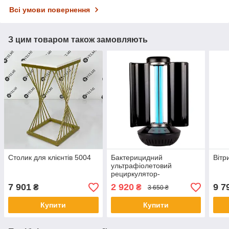
Всі умови повернення
З цим товаром також замовляють
Столик для клієнтів 5004
Бактерицидний
Вітр
ультрафіолетовий
рециркулятор-
опромінювач 2 в 1 LF-
7 901
2 920
9 7
₴
₴
3 650 ₴
ZBAP001
Купити
Купити