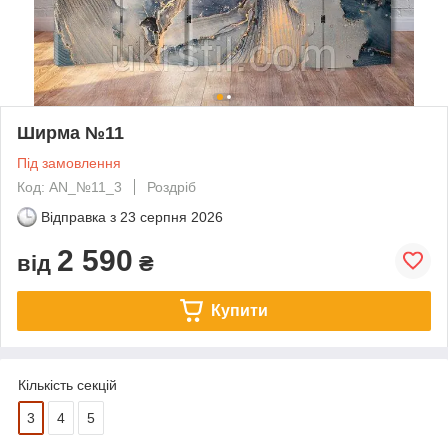
Ширма №11
Під замовлення
Код: AN_№11_3
Роздріб
Відправка з
23 серпня 2026
2 590
від
₴
Купити
Кількість секцій
3
4
5