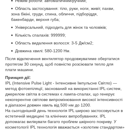
Режим роботи: автоматичний/ручний;
Область застосування: тіло, руки, ноги, живіт, пахви,
зона бікіні, груди, спина, обличчя, підборіддя,
бакенбарди, верхня губа;
Універсальний, підходить для жінок та чоловіків;
Кількість спалахів: 999999;
Область видалення волосся: 3-5 Дж/см2;
Довжина хвилі: 580-1200 Hм.
Після відключення вентилятор продовжуватиме обертатися
протягом 30 секунд, щоб повністю розсіювати тепло для
плати машини.
Принцип дії:
IPL (Intensive Pulse Light - Інтенсивне Імпульсне Світло) —
метод фотоепіляції, заснований на використанні IPL-систем,
джерелом світла в системах є лампа-спалах, що генерує
некогерентне світлове випромінювання високої інтенсивності
в діапазоні довжин хвиль від 500 нм до 1200.
На сьогоднішній день технологія IPL широко застосовується в
естетичній медицині та клінічних випробуваннях. IPL
допомагає вилікувати багато проблем шкірного покриву. У
косметології IPL технологія вважається «золотим стандартом»