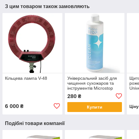
З цим товаром також замовляють
Кільцева лампа V-48
Універсальний засіб для
Щито
чищення сухожаров та
роже
інструментів Microstop
Univ
Clean
280
₴
6 000
₴
Цін
Купити
Подібні товари компанії