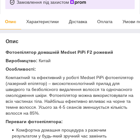
Замовлення під захистом
Опис
Характеристики
Доставка
Оплата
Умови п
Опис
Фотоепілятор домашній Medset PiPi F2 рожевий
Виробництво:
Китай
Особливості:
Компактний та ефективний у роботі Medset PiPi фотоепілятор
(лазерний епілятор) – високотехнологічний прилад для
швидкого та безболісного видалення волосся та одночасного
омолодження шкіри. Фотоепілятор можна використовувати на
всіх частинах тіла. Найбільш ефективно впливає на чорне та
темне волосся. Усього за 4-5 сеансів зменшується кількість
волосся на 85%.
Переваги фотоепілятора:
Комфортна домашня процедура з разючим
результатом у будь-який зручний час замінить