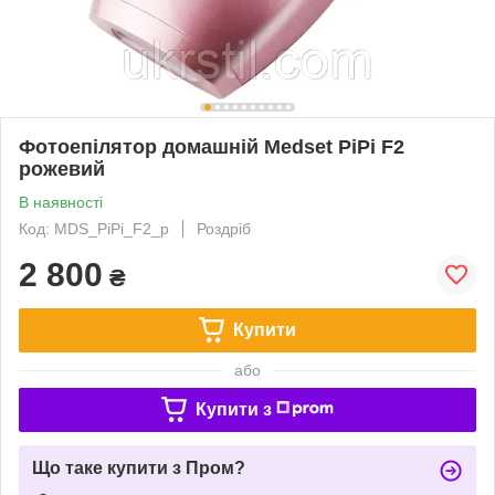
Фотоепілятор домашній Medset PiPi F2
рожевий
В наявності
Код: MDS_PiPi_F2_p
Роздріб
2 800
₴
Купити
або
Купити з
Що таке купити з Пром?