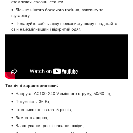
стомлюючі салонні сеанси.
Більше ніякого болючого гоління, ваксингу та
шугарінгу.
Подаруйте собі гладку шовковисту шкіру і надягайте
свій найсміливіший і відкритий одяг.
Технічні характеристики:
Напруга: AC100-240 V змінного струму, 50/60 Гц;
Потужність: 36 Вт;
Інтенсивність світла: 5 рівнів;
Лампа кварцова;
Влаштування розпізнавання шкіри;