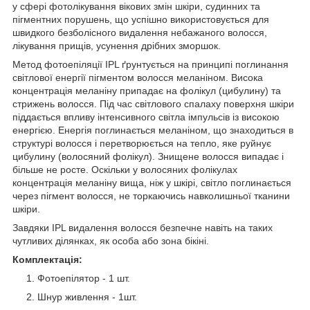
у сфері фотолікування вікових змін шкіри, судинних та
пігментних порушень, що успішно використовується для
швидкого безболісного видалення небажаного волосся,
лікування прищів, усунення дрібних зморшок.
Метод фотоепіляції IPL ґрунтується на принципі поглинання
світлової енергії пігментом волосся меланіном. Висока
концентрація меланіну припадає на фолікул (цибулину) та
стрижень волосся. Під час світлового спалаху поверхня шкіри
піддається впливу інтенсивного світла імпульсів із високою
енергією. Енергія поглинається меланіном, що знаходиться в
структурі волосся і перетворюється на тепло, яке руйнує
цибулину (волосяний фолікул). Знищене волосся випадає і
більше не росте. Оскільки у волосяних фолікулах
концентрація меланіну вища, ніж у шкірі, світло поглинається
через пігмент волосся, не торкаючись навколишньої тканини
шкіри.
Завдяки IPL видалення волосся безпечне навіть на таких
чутливих ділянках, як особа або зона бікіні.
Комплектація:
Фотоепілятор - 1 шт.
Шнур живлення - 1шт.