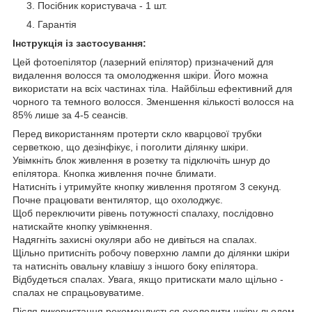
Посібник користувача - 1 шт.
Гарантія
Інструкція із застосування:
Цей фотоепілятор (лазерний епілятор) призначений для
видалення волосся та омолодження шкіри. Його можна
використати на всіх частинах тіла. Найбільш ефективний для
чорного та темного волосся. Зменшення кількості волосся на
85% лише за 4-5 сеансів.
Перед використанням протерти скло кварцової трубки
серветкою, що дезінфікує, і поголити ділянку шкіри.
Увімкніть блок живлення в розетку та підключіть шнур до
епілятора. Кнопка живлення почне блимати.
Натисніть і утримуйте кнопку живлення протягом 3 секунд.
Почне працювати вентилятор, що охолоджує.
Щоб переключити рівень потужності спалаху, послідовно
натискайте кнопку увімкнення.
Надягніть захисні окуляри або не дивіться на спалах.
Щільно притисніть робочу поверхню лампи до ділянки шкіри
та натисніть овальну клавішу з іншого боку епілятора.
Відбудеться спалах. Увага, якщо притискати мало щільно -
спалах не спрацьовуватиме.
Після використання рекомендується охолодити шкіру льодом