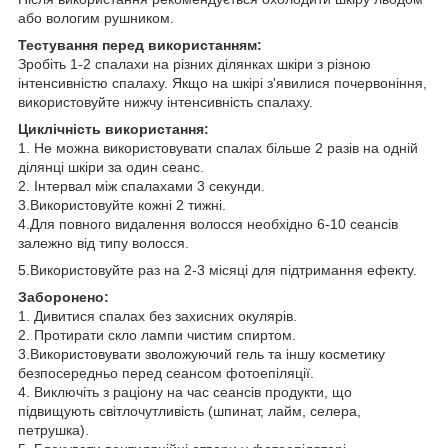
або вологим рушником.
Тестування перед використанням:
Зробіть 1-2 спалахи на різних ділянках шкіри з різною
інтенсивністю спалаху. Якщо на шкірі з'явилися почервоніння,
використовуйте нижчу інтенсивність спалаху.
Циклічність використання:
1. Не можна використовувати спалах більше 2 разів на одній
ділянці шкіри за один сеанс.
2. Інтервал між спалахами 3 секунди.
3.Використовуйте кожні 2 тижні.
4.Для повного видалення волосся необхідно 6-10 сеансів
залежно від типу волосся.
5.Використовуйте раз на 2-3 місяці для підтримання ефекту.
Заборонено:
1. Дивитися спалах без захисних окулярів.
2. Протирати скло лампи чистим спиртом.
3.Використовувати зволожуючий гель та іншу косметику
безпосередньо перед сеансом фотоепіляції.
4. Виключіть з раціону на час сеансів продукти, що
підвищують світлочутливість (шпинат, лайм, селера,
петрушка).