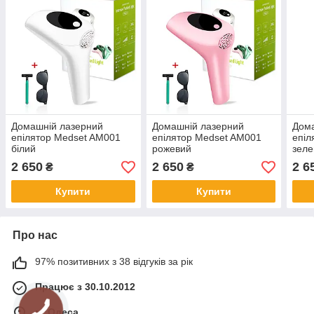
Домашній лазерний
Домашній лазерний
Дом
епілятор Medset AM001
епілятор Medset AM001
епіл
білий
рожевий
зел
2 650
2 650
2 6
₴
₴
Купити
Купити
Про нас
97% позитивних з 38 відгуків за рік
Працює з 30.10.2012
м. Одеса