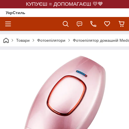
КУПУЄШ = ДОПОМАГАЄШ 💛💙
УкрСтиль
Товари
Фотоепілятори
Фотоепілятор домашній Meds