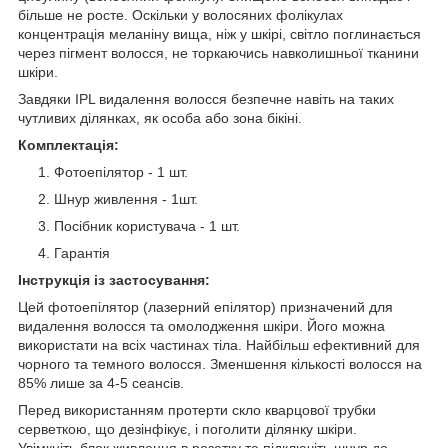
більше не росте. Оскільки у волосяних фолікулах
концентрація меланіну вища, ніж у шкірі, світло поглинається
через пігмент волосся, не торкаючись навколишньої тканини
шкіри.
Завдяки IPL видалення волосся безпечне навіть на таких
чутливих ділянках, як особа або зона бікіні.
Комплектація:
Фотоепілятор - 1 шт.
Шнур живлення - 1шт.
Посібник користувача - 1 шт.
Гарантія
Інструкція із застосування:
Цей фотоепілятор (лазерний епілятор) призначений для
видалення волосся та омолодження шкіри. Його можна
використати на всіх частинах тіла. Найбільш ефективний для
чорного та темного волосся. Зменшення кількості волосся на
85% лише за 4-5 сеансів.
Перед використанням протерти скло кварцової трубки
серветкою, що дезінфікує, і поголити ділянку шкіри.
Увімкніть блок живлення в розетку та підключіть шнур до