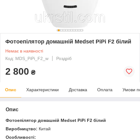
Фотоепілятор домашній Medset PiPi F2 білий
Немає в наявності
Код: MDS_PiPi_F2_w
Роздріб
2 800
₴
Опис
Характеристики
Доставка
Оплата
Умови п
Опис
Фотоепілятор домашній Medset PiPi F2 білий
Виробництво:
Китай
Особливості: