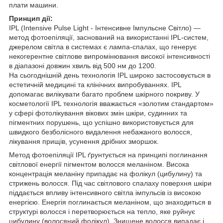
плати машини.
Принцип дії:
IPL (Intensive Pulse Light - Інтенсивне Імпульсне Світло) —
метод фотоепіляції, заснований на використанні IPL-систем,
джерелом світла в системах є лампа-спалах, що генерує
некогерентне світлове випромінювання високої інтенсивності
в діапазоні довжин хвиль від 500 нм до 1200.
На сьогоднішній день технологія IPL широко застосовується в
естетичній медицині та клінічних випробуваннях. IPL
допомагає вилікувати багато проблем шкірного покриву. У
косметології IPL технологія вважається «золотим стандартом»
у сфері фотолікування вікових змін шкіри, судинних та
пігментних порушень, що успішно використовується для
швидкого безболісного видалення небажаного волосся,
лікування прищів, усунення дрібних зморшок.
Метод фотоепіляції IPL ґрунтується на принципі поглинання
світлової енергії пігментом волосся меланіном. Висока
концентрація меланіну припадає на фолікул (цибулину) та
стрижень волосся. Під час світлового спалаху поверхня шкіри
піддається впливу інтенсивного світла імпульсів із високою
енергією. Енергія поглинається меланіном, що знаходиться в
структурі волосся і перетворюється на тепло, яке руйнує
цибулину (волосяний фолікул). Знищене волосся випадає і