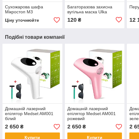
Сухожарова шафа
Багаторазова захисна
Перу
Мікростоп М3
вугільна маска Ulka
120
12 
₴
Ціну уточнюйте
Подібні товари компанії
Домашній лазерний
Домашній лазерний
Дом
епілятор Medset AM001
епілятор Medset AM001
епіл
білий
рожевий
зел
2 650
2 650
2 6
₴
₴
Купити
Купити