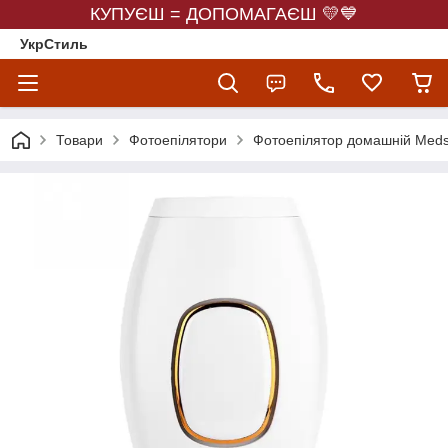
КУПУЄШ = ДОПОМАГАЄШ 💛💙
УкрСтиль
Товари
Фотоепілятори
Фотоепілятор домашній Medse