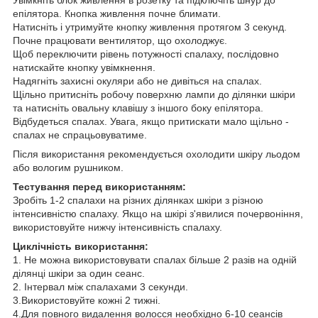
епілятора. Кнопка живлення почне блимати.
Натисніть і утримуйте кнопку живлення протягом 3 секунд.
Почне працювати вентилятор, що охолоджує.
Щоб переключити рівень потужності спалаху, послідовно
натискайте кнопку увімкнення.
Надягніть захисні окуляри або не дивіться на спалах.
Щільно притисніть робочу поверхню лампи до ділянки шкіри
та натисніть овальну клавішу з іншого боку епілятора.
Відбудеться спалах. Увага, якщо притискати мало щільно -
спалах не спрацьовуватиме.
Після використання рекомендується охолодити шкіру льодом
або вологим рушником.
Тестування перед використанням:
Зробіть 1-2 спалахи на різних ділянках шкіри з різною
інтенсивністю спалаху. Якщо на шкірі з'явилися почервоніння,
використовуйте нижчу інтенсивність спалаху.
Циклічність використання:
1. Не можна використовувати спалах більше 2 разів на одній
ділянці шкіри за один сеанс.
2. Інтервал між спалахами 3 секунди.
3.Використовуйте кожні 2 тижні.
4.Для повного видалення волосся необхідно 6-10 сеансів