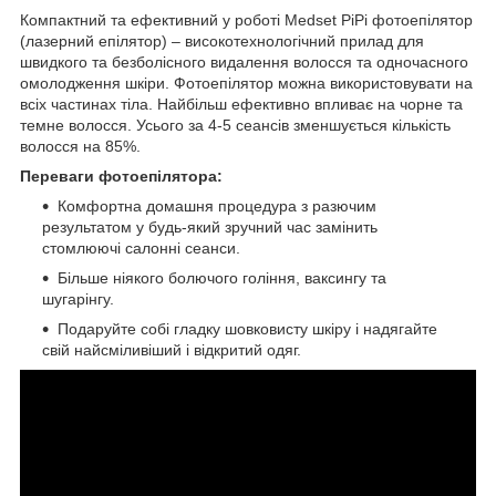
Компактний та ефективний у роботі Medset PiPi фотоепілятор
(лазерний епілятор) – високотехнологічний прилад для
швидкого та безболісного видалення волосся та одночасного
омолодження шкіри. Фотоепілятор можна використовувати на
всіх частинах тіла. Найбільш ефективно впливає на чорне та
темне волосся. Усього за 4-5 сеансів зменшується кількість
волосся на 85%.
Переваги фотоепілятора:
Комфортна домашня процедура з разючим
результатом у будь-який зручний час замінить
стомлюючі салонні сеанси.
Більше ніякого болючого гоління, ваксингу та
шугарінгу.
Подаруйте собі гладку шовковисту шкіру і надягайте
свій найсміливіший і відкритий одяг.