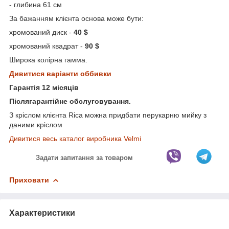
- глибина 61 см
За бажанням клієнта основа може бути:
хромований диск -
40 $
хромований квадрат -
90 $
Широка колірна гамма.
Дивитися варіанти оббивки
Гарантія 12 місяців
Післягарантійне обслуговування.
З кріслом клієнта Rica можна придбати перукарню мийку з
даними кріслом
Дивитися весь каталог виробника Velmi
Задати запитання за товаром
Приховати
Характеристики