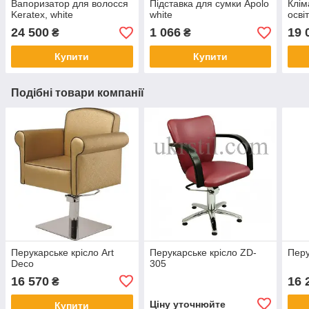
Вапоризатор для волосся
Підставка для сумки Apolo
Клім
Keratex, white
white
осві
24 500
1 066
19 
₴
₴
Купити
Купити
Подібні товари компанії
Перукарське крісло Art
Перукарське крісло ZD-
Перу
Deco
305
16 570
16 
₴
Ціну уточнюйте
Купити