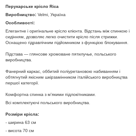
Перукарське крісло Rica
Виробництво:
Velmi,
Україна
Особливості:
Елегантне і оригінальне крісло клієнта. Відстань між спинкою і
сидінням, дозволяє легко очистити крісло після стрижки.
Оснащено гідравлічним підйомником з функцією блокування.
Підстава ― глянсове хромоване пятилучье, польського
виробництва.
Фанерний каркас, оббитий поліуретановою набиванням і
обтягнутий якісним шкірзамінником італійського виробництва
першої категорії.
Комфортна спинка з м'якими підлокітниками.
Всі комплектуючі польського виробництва.
Розміри крісла:
- ширина 63 см
- висота 70 см