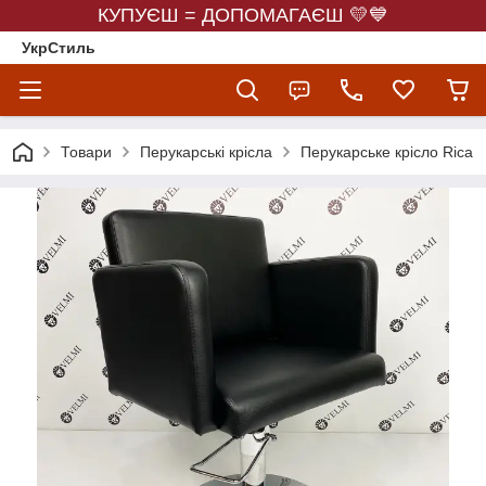
КУПУЄШ = ДОПОМАГАЄШ 💛💙
УкрСтиль
Товари
Перукарські крісла
Перукарське крісло Rica