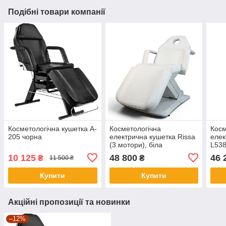
Подібні товари компанії
Косметологічна кушетка A-
Косметологічна
Косм
205 чорна
електрична кушетка Rissa
елек
(3 мотори), біла
L538
10 125
48 800
46 
₴
₴
11 500 ₴
Купити
Купити
Акційні пропозиції та новинки
–12%