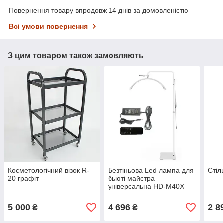
Повернення товару впродовж 14 днів за домовленістю
Всі умови повернення
З цим товаром також замовляють
Косметологічний візок R-
Безтіньова Led лампа для
Стіл
20 графіт
бьюті майстра
універсальна HD-M40X
36W квадрат, white
5 000
4 696
2 8
₴
₴