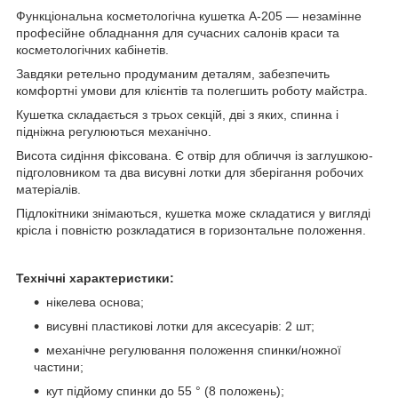
Функціональна косметологічна кушетка A-205 — незамінне
професійне обладнання для сучасних салонів краси та
косметологічних кабінетів.
Завдяки ретельно продуманим деталям, забезпечить
комфортні умови для клієнтів та полегшить роботу майстра.
Кушетка складається з трьох секцій, дві з яких, спинна і
підніжна регулюються механічно.
Висота сидіння фіксована. Є отвір для обличчя із заглушкою-
підголовником та два висувні лотки для зберігання робочих
матеріалів.
Підлокітники знімаються, кушетка може складатися у вигляді
крісла і повністю розкладатися в горизонтальне положення.
Технічні характеристики:
нікелева основа;
висувні пластикові лотки для аксесуарів: 2 шт;
механічне регулювання положення спинки/ножної
частини;
кут підйому спинки до 55 ° (8 положень);