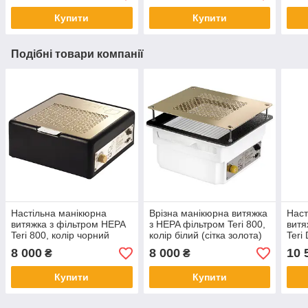
LED-20 SW
Купити
Купити
Подібні товари компанії
Настільна манікюрна
Врізна манікюрна витяжка
Наст
витяжка з фільтром HEPA
з HEPA фільтром Teri 800,
витя
Teri 800, колір чорний
колір білий (сітка золота)
Teri
(сітка золота)
(сіт
8 000
8 000
10 
₴
₴
Купити
Купити