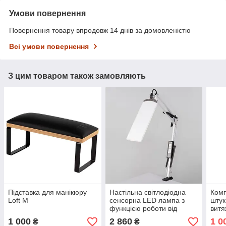
Умови повернення
Повернення товару впродовж 14 днів за домовленістю
Всі умови повернення
З цим товаром також замовляють
Підставка для манікюру
Настільна світлодіодна
Комп
Loft M
сенсорна LED лампа з
штук
функцією роботи від
витя
повербанку та
1 000
2 860
1 0
₴
₴
регулюванням світла X-