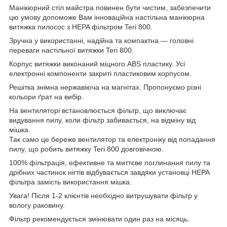
Манікюрний стіл майстра повинен бути чистим, забезпечити
цю умову допоможе Вам інноваційна настільна манікюрна
витяжка пилосос з HEPA фільтром Teri 800.
Зручна у використанні, надійна та компактна — головні
переваги настільної витяжки Teri 800.
Корпус витяжки виконаний міцного ABS пластику. Усі
електронні компоненти закриті пластиковим корпусом.
Решітка знімна нержавіюча на магнітах. Пропонуємо різні
кольори ґрат на вибір.
На вентиляторі встановлюється фільтр, що виключає
видування пилу, коли фільтр забивається, на відміну від
мішка.
Так само це береже вентилятор та електроніку від попадання
пилу, що робить витяжку Teri 800 довговічною.
100% фільтрація, ефективне та миттєве поглинання пилу та
дрібних частинок нігтів відбувається завдяки установці НЕРА
фільтра замість використання мішка.
Увага! Після 1-2 клієнтів необхідно витрушувати фільтр у
вологу раковину.
Фільтр рекомендується змінювати один раз на місяць.