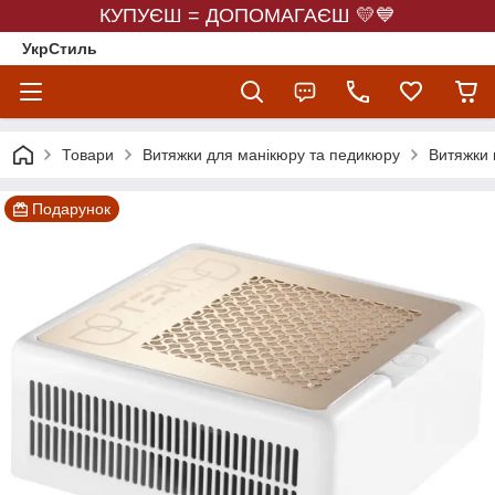
КУПУЄШ = ДОПОМАГАЄШ 💛💙
УкрСтиль
Товари
Витяжки для манікюру та педикюру
Витяжки 
Подарунок