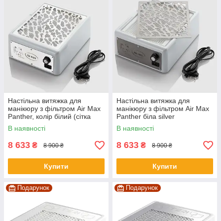
Настільна витяжка для
Настільна витяжка для
манікюру з фільтром Air Max
манікюру з фільтром Air Max
Panther, колір білий (сітка
Panther біла silver
біла)
В наявності
В наявності
8 633
8 633
₴
₴
8 900 ₴
8 900 ₴
Купити
Купити
Подарунок
Подарунок