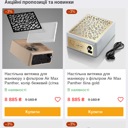
Акційні пропозиції та новинки
–3%
–3%
Настільна витяжка для
Настільна витяжка для
манікюру з фільтром Air Max
манікюру з фільтром Air Max
Panther, колір бежевий (сітка
Panther біла gold
чорна)
В наявності
В наявності
8 885
8 885
₴
₴
9 160 ₴
9 160 ₴
Купити
Купити
–3%
–3%