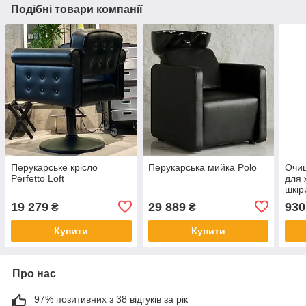
Подібні товари компанії
Перукарське крісло
Перукарська мийка Polo
Очи
Perfetto Loft
для 
шкір
Mask
19 279
29 889
930
₴
₴
Купити
Купити
Про нас
97% позитивних з 38 відгуків за рік