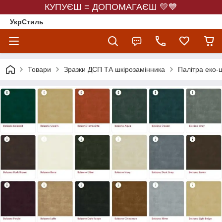
КУПУЄШ = ДОПОМАГАЄШ 💛💙
УкрСтиль
Товари
Зразки ДСП ТА шкірозамінника
Палітра еко-