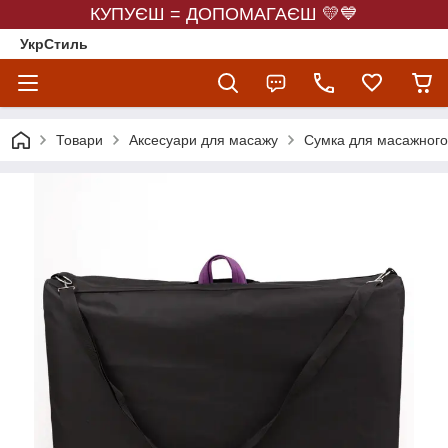
КУПУЄШ = ДОПОМАГАЄШ 💛💙
УкрСтиль
Товари
Аксесуари для масажу
Сумка для масажного