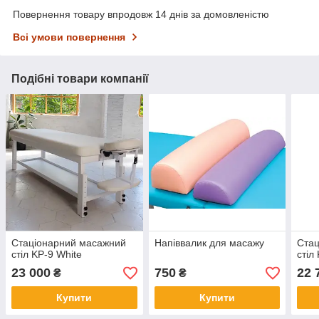
Повернення товару впродовж 14 днів за домовленістю
Всі умови повернення
Подібні товари компанії
Стаціонарний масажний
Напіввалик для масажу
Стац
стіл KP-9 White
стіл
23 000
750
22 
₴
₴
Купити
Купити