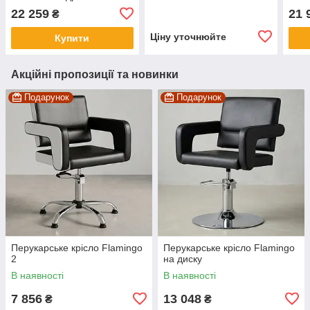
22 259
21 
₴
Ціну уточнюйте
Купити
Акційні пропозиції та новинки
Подарунок
Подарунок
Перукарське крісло Flamingo
Перукарське крісло Flamingo
2
на диску
В наявності
В наявності
7 856
13 048
₴
₴