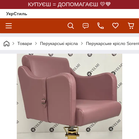
КУПУЄШ = ДОПОМАГАЄШ 💛💙
УкрСтиль
Товари
Перукарські крісла
Перукарське крісло Soren