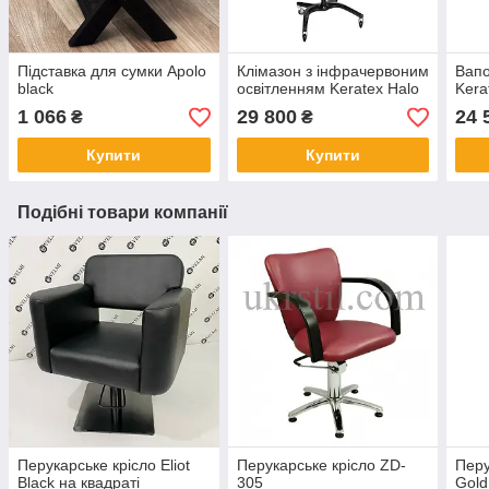
Підставка для сумки Apolo
Клімазон з інфрачервоним
Вапо
black
освітленням Keratex Halo
Kera
1 066
29 800
24 
₴
₴
Купити
Купити
Подібні товари компанії
Перукарське крісло Eliot
Перукарське крісло ZD-
Перу
Black на квадраті
305
Gold