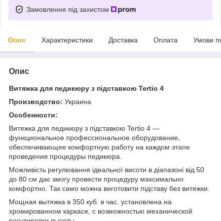
Замовлення під захистом
Опис
Характеристики
Доставка
Оплата
Умови п
Опис
Витяжка для педикюру з підставкою Tertio 4
Производство:
Украина
Особенности:
Витяжка для педикюру з підставкою Tertio 4 —
функциональное профессиональное оборудование,
обеспечивающее комфортную работу на каждом этапе
проведения процедуры педикюра.
Можливість регулювання ідеальної висоти в діапазоні від 50
до 80 см дає змогу провести процедуру максимально
комфортно. Так само можна виготовити підставу без витяжки.
Мощная вытяжка в 350 куб. в час. установлена на
хромированном каркасе, с возможностью механической
регулировки высоты.