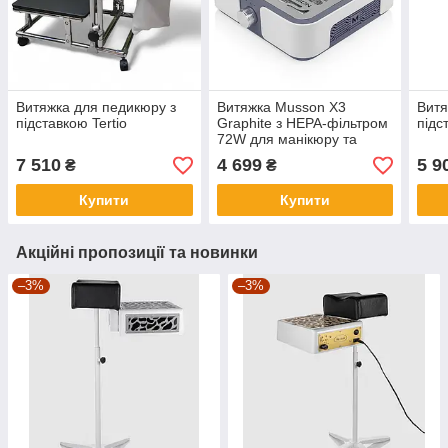
Витяжка для педикюру з
Витяжка Musson X3
Витя
підставкою Tertio
Graphite з НЕРА-фільтром
підс
72W для манікюру та
педикюру
7 510
4 699
5 9
₴
₴
Купити
Купити
Акційні пропозиції та новинки
–3%
–3%