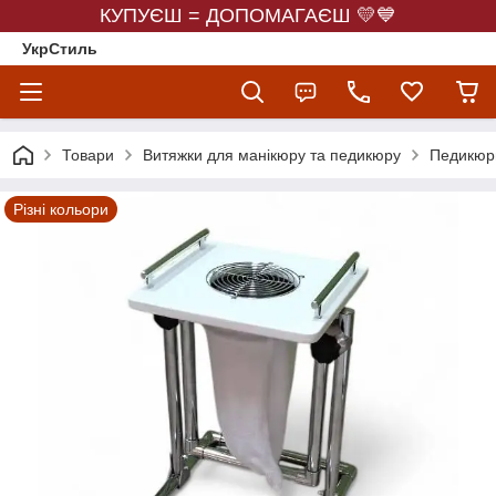
КУПУЄШ = ДОПОМАГАЄШ 💛💙
УкрСтиль
Товари
Витяжки для манікюру та педикюру
Педикюрн
Різні кольори