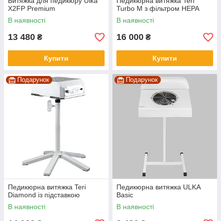
Витяжка для педикюру Ulka
Педикюрна витяжка Teri
X2FP Premium
Turbo M з фільтром HEPA
В наявності
В наявності
13 480
16 000
₴
₴
Купити
Купити
Подарунок
Подарунок
Педикюрна витяжка Teri
Педикюрна витяжка ULKA
Diamond із підставкою
Basic
В наявності
В наявності