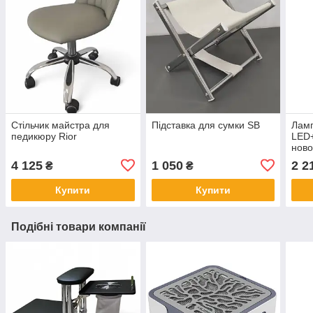
Стільчик майстра для
Підставка для сумки SB
Ламп
педикюру Rior
LED+
ново
квар
4 125
1 050
2 2
₴
₴
(ори
Купити
Купити
Подібні товари компанії