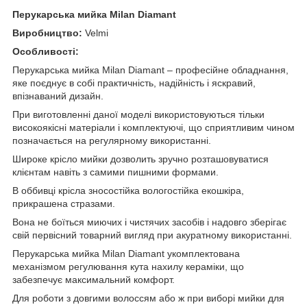
Перукарська мийка Milan Diamant
Виробництво:
Velmi
Особливості:
Перукарська мийка Milan Diamant – професійне обладнання,
яке поєднує в собі практичність, надійність і яскравий,
впізнаваний дизайн.
При виготовленні даної моделі використовуються тільки
високоякісні матеріали і комплектуючі, що сприятливим чином
позначається на регулярному використанні.
Широке крісло мийки дозволить зручно розташовуватися
клієнтам навіть з самими пишними формами.
В оббивці крісла зносостійка вологостійка екошкіра,
прикрашена стразами.
Вона не боїться миючих і чистячих засобів і надовго зберігає
свій первісний товарний вигляд при акуратному використанні.
Перукарська мийка Milan Diamant укомплектована
механізмом регулювання кута нахилу кераміки, що
забезпечує максимальний комфорт.
Для роботи з довгими волоссям або ж при виборі мийки для