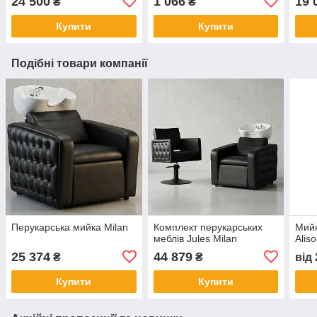
24 500
1 066
19 
₴
₴
Купити
Купити
Подібні товари компанії
Перукарська мийка Milan
Комплект перукарських
Мийк
меблів Jules Milan
Alis
25 374
44 879
₴
₴
від
Купити
Купити