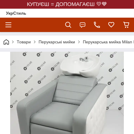
КУПУЄШ = ДОПОМАГАЄШ 💛💙
УкрСтиль
Товари
Перукарські мийки
Перукарська мийка Milan