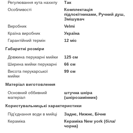
Регулювання кута нахилу
Так
Особливості
Комплектація
підлокітниками, Ручний душ,
Змішувач
Виробник
Velmi
Країна виробник
Україна
Гарантійний термін
12 міс
Габаритні розміри
Довжина перукарні мийки
125 см
Ширина мийки перукарні
66 см
Висота перукарської
99 см
мийки
Матеріал виготовлення
Основний оббивний
штучна шкіра
матеріал
(шкірозамінник)
Користувальницькі характеристики
Під'єднання води в мийці
Заднє, Нижнє, Бічне
Кераміка
Кераміка New york (біла/
чорна)