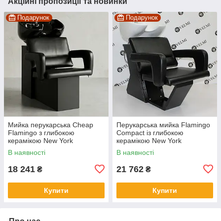
Акційні пропозиції та новинки
Подарунок
Подарунок
Мийка перукарська Cheap
Перукарська мийка Flamingo
Flamingo з глибокою
Compact із глибокою
керамікою New York
керамікою New York
В наявності
В наявності
18 241
21 762
₴
₴
Купити
Купити