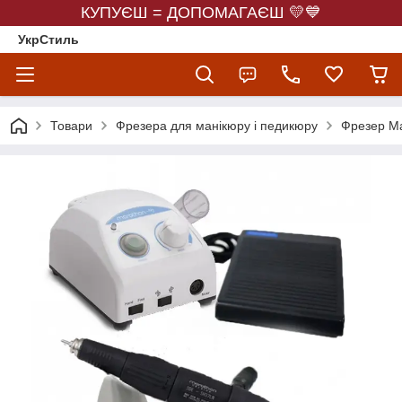
КУПУЄШ = ДОПОМАГАЄШ 💛💙
УкрСтиль
Товари
Фрезера для манікюру і педикюру
Фрезер М