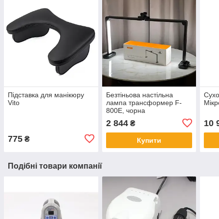
Підставка для манікюру
Безтіньова настільна
Сух
Vito
лампа трансформер F-
Мікр
800E, чорна
2 844
10 
₴
775
₴
Купити
Подібні товари компанії