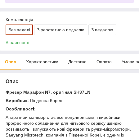
Комплектація
Без педалі
З реостатною педаллю
З педаллю
В наявності
Опис
Характеристики
Доставка
Оплата
Умови п
Опис
Фрезер Марафон N7, оригінал SH37LN
Виробник:
Південна Корея
Особливості:
Апаратний манікюр стає все популярнішим, і виробники
професійного обладнання для нігтьового сервісу швидко
розвивають і випускають нові фрезери та ручки-мікромотори.
Saeyang Microtech, компанія з Південної Кореї, є одним із