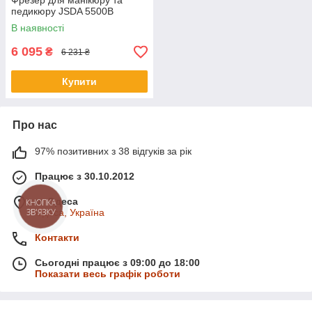
Фрезер для манікюру та
педикюру JSDA 5500В
В наявності
6 095
₴
6 231 ₴
Купити
Про нас
97% позитивних з 38 відгуків за рік
Працює з 30.10.2012
м. Одеса
КНОПКА
ЗВ'ЯЗКУ
Одеса, Україна
Контакти
Сьогодні працює з 09:00 до 18:00
Показати весь графік роботи