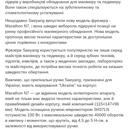
лідерів у виробництві обладнання для манікюру та педикюру.
Вони також спеціалізуються на зуботехнічному та
стоматологічному устаткуванні.
Нещодавно Saeyang випустили нову модель фрезера -
Marathon N7, і вона швидко виборола лідируючі позиції на
ринку професійного манікюрного обладнання. Нова модель
пропонує високі технічні характеристики за доступнішою
ціною порівняно з конкурентами.
Фрезери Saeyang користуються популярністю не лише серед
майстрів манікюру та педикюру, а й серед зубних техніків,
підлогів, ювелірів, а також у медичних закладах, лабораторіях
та майстернях, де потрібна висока точність роботи на низьких
швидкостях обертання.
Важливо, що оригінальні ручки Saeyang, призначені для
України, мають маркування "Ukraine" на корпусі.
Marathon N7 — це відмінна модель колекторного апарату,
який не тільки має видатні технічні характеристики, але й
привабливий дизайн корпусу, який компактний (115×147×96
мм). Модель оснащена ручкою-мікромотором SH37LN
потужністю 100 Вт, з максимальною швидкістю 40000 оборотів
в хвилину і моментом, що крутить, від 4,5 до 5 Н-см, в
залежності від використовуваної ручки.