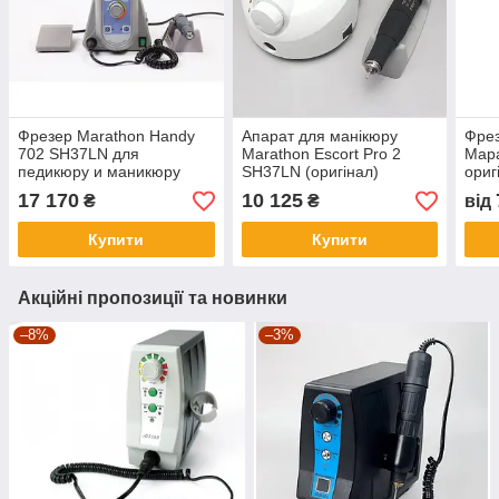
Фрезер Marathon Handy
Апарат для манікюру
Фрез
702 SH37LN для
Marathon Escort Pro 2
Мар
педикюру и маникюру
SH37LN (оригінал)
ориг
17 170
10 125
₴
₴
від
Купити
Купити
Акційні пропозиції та новинки
–8%
–3%