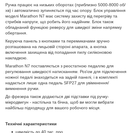
Ручка працює на низьких оборотах (приблизно 5000-8000 об/
хв) і автоматично зупиняється під час опору. Блок управління
моделі Marathon N7 має систему захисту від перегріву та
стрибків напруги, що робить його надійним. Блок також
обладнаний функцією реверсу для швидкої зміни напрямку
обертання.
Керуюча панель з кнопками та перемикачами зручно
розташована на лицьовій стороні апарата, а кнопка
включення захищена від попадання пилу силіконовою
накладкою.
Marathon N7 поставляється з реостатною педаллю для
регулювання швидкості натисканням. Роз'єм для підключення
ножної педалі знаходиться на задній панелі, і в комплекті
надається лише одна педаль SFP27 для увімкнення/
вимкнення ручки.
До фрезера також додаються дві підставки під ручку-
мікродвигун - настільна та бічна, щоб ви могли вибрати
найбільш підходящу для вашого робочого місця.
Технічні характеристики
швидкість до 40 тис. про.