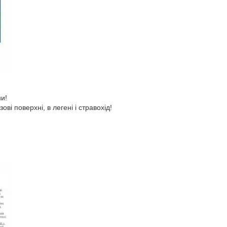
ни!
і поверхні, в легені і стравохід!