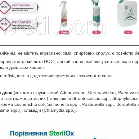
нічним, не містить агресивної хімії, спиртових сполук, є повністю 
лорнуватиста кислота HOCl, легкий запах якої відчувається після п
ісля декількох хвилин.
еобхідності в додаткових пристроях і захисної техніки.
ю дією
(зокрема вірусів сімей Adenoviridae, Coronaviridae, Parvovirid
о всіх грампозитивних (включаючи Streptococcus spp., Staphylococcus
крема Escherichia coli, Salmonella spp ., Pasteurella spp., Bordatella 
ma spp.) і хламідій (Chlamydia spp.).