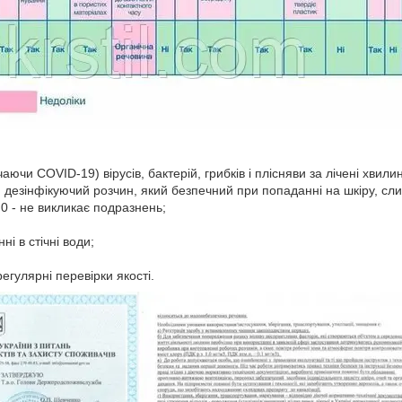
аючи COVID-19) вірусів, бактерій, грибків і плісняви за лічені хвили
дезінфікуючий розчин, який безпечний при попаданні на шкіру, слизов
0 - не викликає подразнень;
і в стічні води;
егулярні перевірки якості.