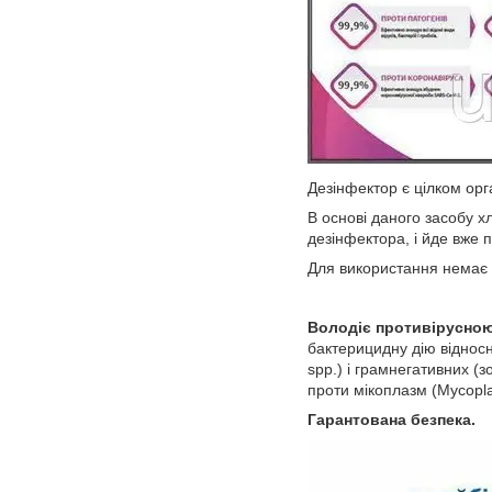
Дезінфектор є цілком орга
В основі даного засобу х
дезінфектора, і йде вже п
Для використання немає н
Володіє противірусно
бактерицидну дію відносн
spp.) і грамнегативних (зо
проти мікоплазм (Mycoplas
Гарантована безпека.