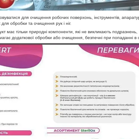
овуватися для очищення робочих поверхонь, інструментів, апаратур
 для обробки та очищення рук і ніг.
укт має тільки природні компоненти, які не викликають подразнень, 
имагає додаткової обробки або очищення, безпечні при попаданні в о