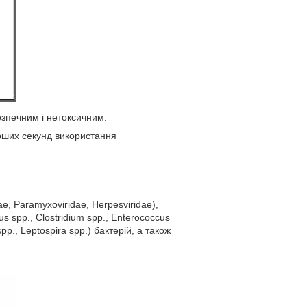
безпечним і нетоксичним.
ерших секунд використання
ae, Paramyxoviridae, Herpesviridae),
 spp., Clostridium spp., Enterococcus
spp., Leptospira spp.) бактерій, а також