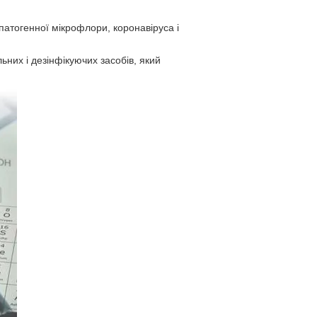
 патогенної мікрофлори, коронавіруса і
ьних і дезінфікуючих засобів, який