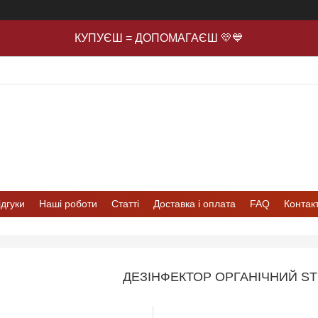
КУПУЄШ = ДОПОМАГАЄШ 💛💙
ідгуки
Наші роботи
Статті
Доставка і оплата
FAQ
Контак
ДЕЗІНФЕКТОР ОРГАНІЧНИЙ ST