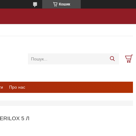
Кошик
ти
Про нас
ERILOX 5 Л