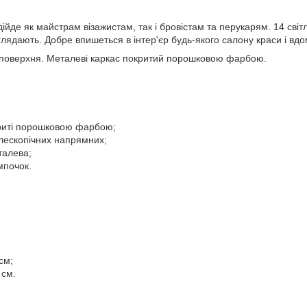
дійде як майстрам візажистам, так і бровістам та перукарям. 14 св
глядають. Добре впишеться в інтер'єр будь-якого салону краси і вдо
ча поверхня. Металеві каркас покритий порошковою фарбою.
риті порошковою фарбою;
елескопічних напрямних;
талева;
мпочок.
см;
 см.