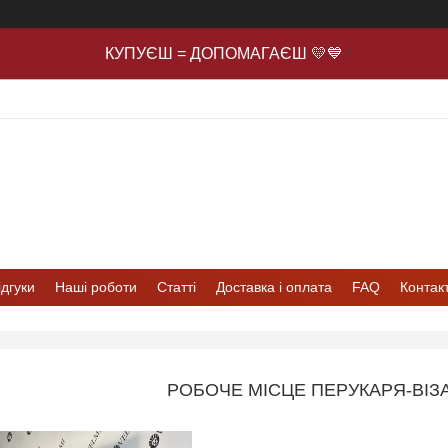
КУПУЄШ = ДОПОМАГАЄШ 💛💙
ідгуки
Наші роботи
Статті
Доставка і оплата
FAQ
Контак
РОБОЧЕ МІСЦЕ ПЕРУКАРЯ-ВІЗ