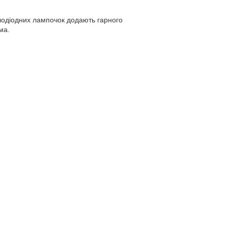
ітлодіодних лампочок додають гарного
ма.