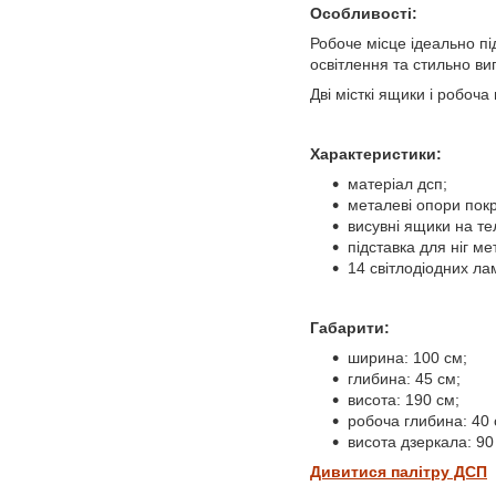
Особливості:
Робоче місце
ідеально пі
освітлення та стильно ви
Дві місткі ящики і робо
Характеристики:
матеріал дсп;
металеві опори пок
висувні ящики на т
підставка для ніг ме
14 світлодіодних ла
Габарити:
ширина: 100 см;
глибина: 45 см;
висота: 190 см;
робоча глибина: 40 
висота дзеркала: 90
Дивитися палітру ДСП