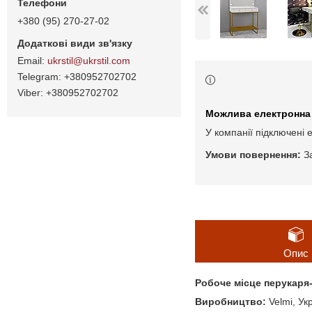
+380 (95) 270-27-02
ukrstil@ukrstil.com
+380952702702
+380952702702
У компанії підключені 
З
Опис
Робоче місце перукаря-
Виробництво:
Velmi, Ук