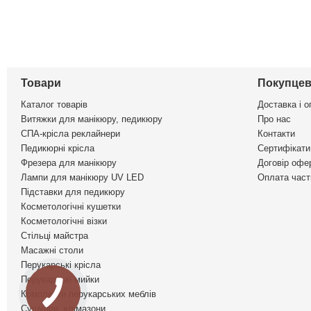
Товари
Покупцев
Каталог товарів
Доставка і о
Витяжки для манікюру, педикюру
Про нас
СПА-крісла реклайнери
Контакти
Педикюрні крісла
Сертифікати 
Фрезера для манікюру
Договір офе
Лампи для манікюру UV LED
Оплата част
Підставки для педикюру
Косметологічні кушетки
Косметологічні візки
Стільці майстра
Масажні столи
Перукарські крісла
Перукарські мийки
Комплекти перукарських меблів
Сушуари, клімазони