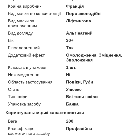
Країна виробник
Франція
Вид маски по консистенції
Порошкоподібні
Вид маски за
Ліфтингова
призначенням
Вид догляду
Альгінатний
Вік
30+
Гіпоалергенний
Так
Додатковий ефект
Омолодження, Зміцнення,
Зволоження
Кількість в упаковці
1 шт.
Некомедогенно
Ні
Область застосування
Повіки, Губи
Стать
Унісекс
Тип шкіри
Всі типи шкіри
Упаковка засобу
Банка
Користувальницькі характеристики
Вага
200
Класифікація
Професійна
косметичного засобу