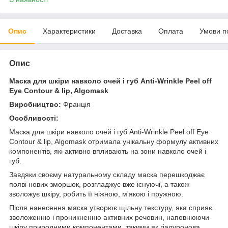
Опис
Характеристики
Доставка
Оплата
Умови п
Опис
Маска для шкіри навколо очей і губ Anti-Wrinkle Peel off
Eye Contour & lip, Algomask
Виробництво:
Франція
Особливості:
Маска для шкіри навколо очей і губ Anti-Wrinkle Peel off Eye
Contour & lip, Algomask отримала унікальну формулу активних
компонентів, які активно впливають на зони навколо очей і
губ.
Завдяки своєму натуральному складу маска перешкоджає
появі нових зморшок, розгладжує вже існуючі, а також
зволожує шкіру, робить її ніжною, м'якою і пружною.
Після нанесення маска утворює щільну текстуру, яка сприяє
зволоженню і проникненню активних речовин, наповнюючи
шкіру природними компонентами, такими як гіалуронова