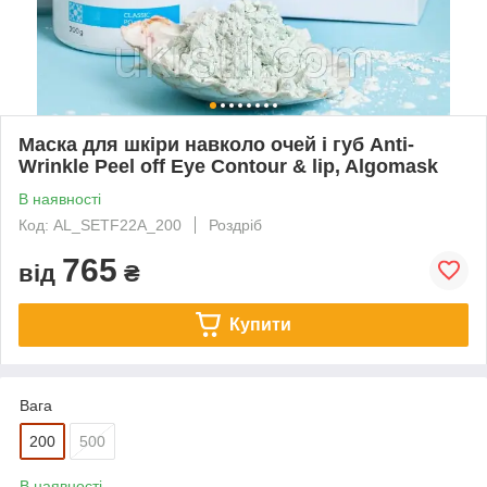
Маска для шкіри навколо очей і губ Anti-
Wrinkle Peel off Eye Contour & lip, Algomask
В наявності
Код: AL_SETF22A_200
Роздріб
765
від
₴
Купити
Вага
200
500
В наявності