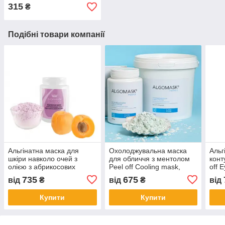
315
₴
Подібні товари компанії
Альгінатна маска для
Охолоджувальна маска
Альг
шкіри навколо очей з
для обличчя з ментолом
конт
олією з абрикосових
Peel off Cooling mask,
off E
кісточок Peel off Eye
Algomask
Algi
735
675
від
₴
від
₴
від
Contour mask, Alginmask
Купити
Купити