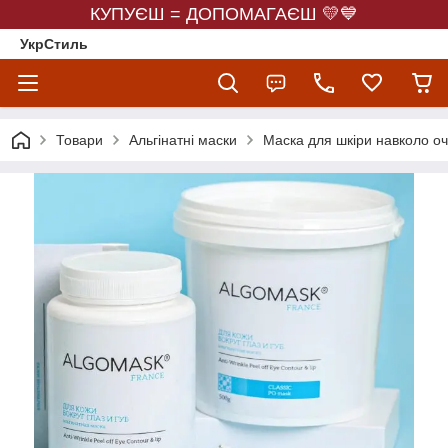
КУПУЄШ = ДОПОМАГАЄШ 💛💙
УкрСтиль
Товари
Альгінатні маски
Маска для шкіри навколо очей