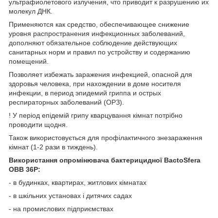
ультрафиолетового излучения, что приводит к разрушению их
молекул ДНК.
Применяются как средство, обеспечивающее снижение
уровня распространения инфекционных заболеваний,
дополняют обязательное соблюдение действующих
санитарных норм и правил по устройству и содержанию
помещений.
Позволяет избежать заражения инфекцией, опасной для
здоровья человека, при нахождении в доме носителя
инфекции, в период эпидемий гриппа и острых
респираторных заболеваний (ОРЗ).
! У період епідемій грипу кварцування кімнат потрібно
проводити щодня.
Також використовується для профілактичного знезараження
кімнат (1-2 рази в тиждень).
Використання опромінювача бактерицидної BactoSfera
OBB 36P:
- в будинках, квартирах, житлових кімнатах
- в шкільних установах і дитячих садах
- на промислових підприємствах