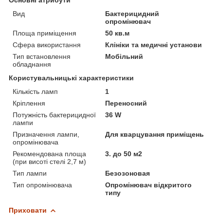
Вид
Бактерицидний
опромінювач
Площа приміщення
50 кв.м
Сфера використання
Клініки та медичні установи
Тип встановлення
Мобільний
обладнання
Користувальницькі характеристики
Кількість ламп
1
Кріплення
Переносний
Потужність бактерицидної
36 W
лампи
Призначення лампи,
Для кварцування приміщень
опромінювача
Рекомендована площа
3. до 50 м2
(при висоті стелі 2,7 м)
Тип лампи
Безозоновая
Тип опромінювача
Опромінювач відкритого
типу
Приховати