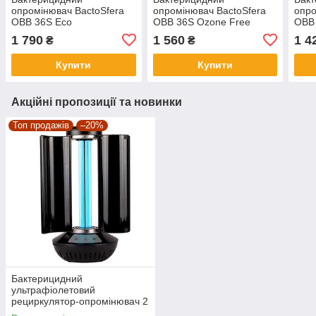
опромінювач BactoSfera
опромінювач BactoSfera
опро
OBB 36S Eco
OBB 36S Ozone Free
OBB
1 790
1 560
1 4
₴
₴
Купити
Купити
Акційні пропозиції та новинки
Топ продажів
–20%
Бактерицидний
ультрафіолетовий
рециркулятор-опромінювач 2
в 1 LF-ZBAP001