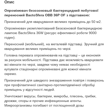
Опис
Опромінювач безозоновый бактерицидний побутової
переносний BactoSfera OBB 36P OF з підставкою:
Призначений для кварцування великих приміщень до 50 м2.
Опромінювач укомплектований Безозоновой бактерицидною
лампою BactoSfera 36W (ресурс ефективної роботи 9000
годин).
Переносний (мобільний), на металевій підставці. Зручний для
кварцування великих приміщень по черзі.
Головна перевага опромінювачів на підставці – це економія
за рахунок мобільності. Підставка дає можливість кварцювати
всі кімнати по черзі, завдяки чому немає необхідності
купувати стаціонарні опромінювачі для кожної кімнати
окремо.
Призначений для швидкого знезараження повітря і поверхонь
при профілактичної санітарно-протиепідемічної обробці
приміщень у відсутності людей.
Уничтожает вирусы, бактерии, микробы, плесень, грибки,
дрожжи, споры и прочие инфекционные агенты.
Микроорганизмы погибают от поглощенной дозы