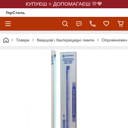
КУПУЄШ = ДОПОМАГАЄШ 💛💙
УкрСтиль
Товари
Кварцові і бактерицидні лампи
Опромінювач 