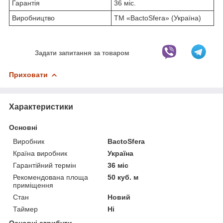
Гарантія
36 міс.
Виробництво
ТМ «BactoSfera» (Україна)
Задати запитання за товаром
Приховати
Характеристики
Основні
Виробник
BactoSfera
Країна виробник
Україна
Гарантійний термін
36 міс
Рекомендована площа
50 куб. м
приміщення
Стан
Новий
Таймер
Ні
Основні атрибути