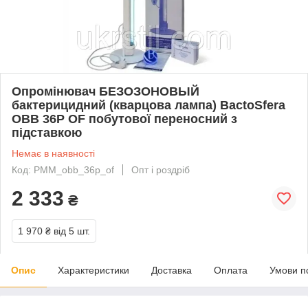
Опромінювач БЕЗОЗОНОВЫЙ
бактерицидний (кварцова лампа) BactoSfera
OBB 36P OF побутової переносний з
підставкою
Немає в наявності
Код: PMM_obb_36p_of
Опт і роздріб
2 333
₴
1 970 ₴
від 5 шт.
Опис
Характеристики
Доставка
Оплата
Умови п