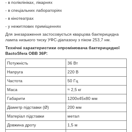
- в поліклініках, лікарнях
- в спеціальних лабораторіях
- в кінотеатрах
- у нежитлових приміщеннях
Для знезараження застосовується кварцова бактерицидна
лампа низького тиску УФС-діапазону з піком 253,7 нм.
Технічні характеристики опромінювача бактерицидної
BactoSfera OBB 36P:
Потужність
36 Вт
Напруга
220 В
Частота
50 Гц
Маса
≈ 2,5 кг
Габарити
1200х45х80 мм
Діаметр підставки (Ø)
200 мм
Матеріал підставки
метал
Довжина дроту
1,5 м