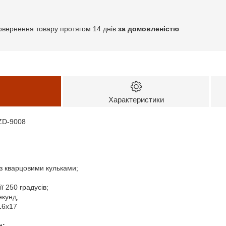
овернення товару протягом 14 днів
за домовленістю
Характеристики
ZD-9008
 з кварцовими кульками;
ї 250 градусів;
екунд;
16х17
и: