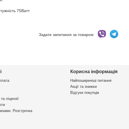
тужність 75Ватт
Задати запитання за товаром
і
Корисна інформація
плата
Найпоширеніші питання
Акції та знижки
Відгуки покупців
та ліцензії
рти
инами. Розстрочка