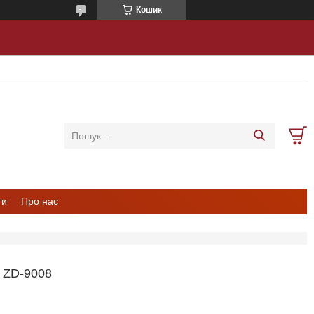
Кошик
ти
Про нас
ZD-9008