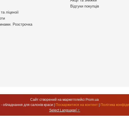
Акції та знижки
Відгуки покупців
та ліцензії
рти
инами. Розстрочка
Сайт створений на маркетплейсі
Prom.ua
УкрСтиль - обладнання для салонів краси |
Поскаржитися на контент
|
Політика конфіде
Select Language
▼