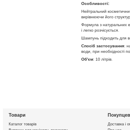
Особливості:
Нейтральний косметичний
вирівнюючи його структур
Формула з натуральних ек
і легко розчісується.
Шампунь підходить для вс
Спосіб застосування
: 
води, при необхідності п
Об'єм
: 10 літрів.
Товари
Покупцев
Каталог товарів
Доставка і о