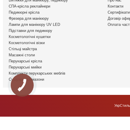
Витяжки для манікюру, педикюру
Про нас
СПА-крісла реклайнери
Контакти
Педикюрні крісла
Сертифікати 
Фрезера для манікюру
Договір офе
Лампи для манікюру UV LED
Оплата част
Підставки для педикюру
Косметологічні кушетки
Косметологічні візки
Стільці майстра
Масажні столи
Перукарські крісла
Перукарські мийки
Комплекти перукарських меблів
Сушуари, клімазони