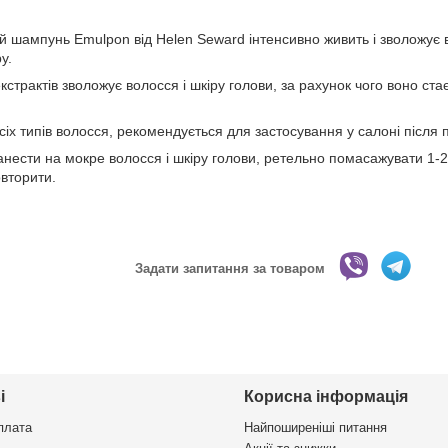
 шампунь Emulpon від Helen Seward інтенсивно живить і зволожує 
у.
страктів зволожує волосся і шкіру голови, за рахунок чого воно ст
іх типів волосся, рекомендується для застосування у салоні після
нанести на мокре волосся і шкіру голови, ретельно помасажувати 1-2
овторити.
Задати запитання за товаром
і
Корисна інформація
плата
Найпоширеніші питання