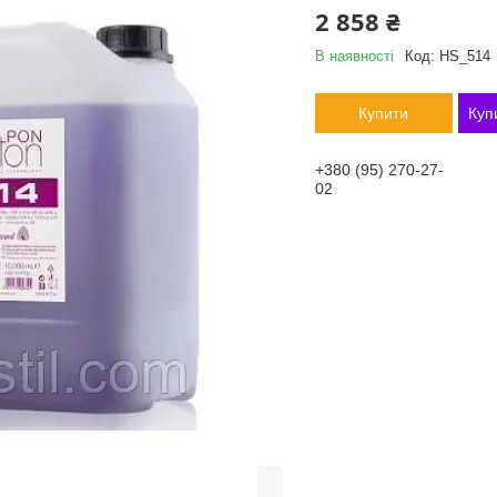
2 858 ₴
В наявності
Код:
HS_514
Купити
Куп
+380 (95) 270-27-
02