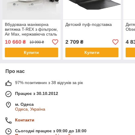
Вбудована манікюрна
Детский пуф-подставка
Дитя
витяжка T-REX з фільтром,
Obse
Air Max, нержавіюча сталь
10 660
2 709
4 8
₴
₴
10 990 ₴
Купити
Купити
Про нас
97% позитивних з 38 відгуків за рік
Працює з 30.10.2012
м. Одеса
Одеса, Україна
Контакти
Сьогодні працює з 09:00 до 18:00