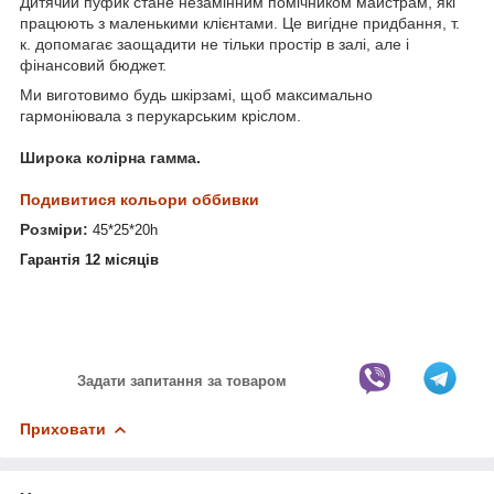
Дитячий пуфик стане незамінним помічником майстрам, які
працюють з маленькими клієнтами. Це вигідне придбання, т.
к. допомагає заощадити не тільки простір в залі, але і
фінансовий бюджет.
Ми виготовимо будь шкірзамі, щоб максимально
гармоніювала з перукарським кріслом.
Широка колірна гамма.
Подивитися кольори оббивки
Розміри:
45*25*20h
Гарантія 12 місяців
Задати запитання за товаром
Приховати