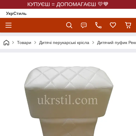
КУПУЄШ = ДОПОМАГАЄШ 💛💙
УкрСтиль
Товари
Дитячі перукарські крісла
Дитячий пуфик Рек