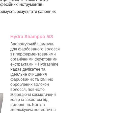
офесійних інструментів.
тримують результати салонних
Hydra Shampoo 5/S
Зволожуючий шампунь
для фарбованого волосся
з гіперферментованими
органічними фруктовими
екстрактами + Hydrashine
надає делікатне та
ідеальне очищення
фарбованих та хімічно
оброблених волокон
волосся, повністю
зберігаючи косметичний
колір із захистом від
вигоряння. Багата
зволожуюча косметична