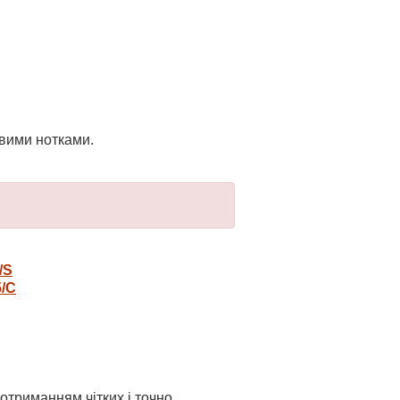
овими нотками.
/S
/C
отриманням чітких і точно