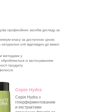
цтва професійних засобів догляду за
преміум-класу за доступною ціною.
 натуральні олії відповідно до вимог
ми методами у
 обробляються із застосуванням
ості продукту.
 волосся.
Серія Hydra
Серія Hydra з
гіперферментованим
и екстрактами