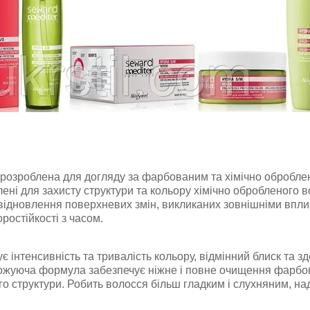
о розроблена для догляду за фарбованим та хімічно обробл
ні для захисту структури та кольору хімічно обробленого в
відновлення поверхневих змін, викликаних зовнішніми впли
ростійкості з часом.
є інтенсивність та тривалість кольору, відмінний блиск та з
ожуюча формула забезпечує ніжне і повне очищення фарбов
 структури. Робить волосся більш гладким і слухняним, нада