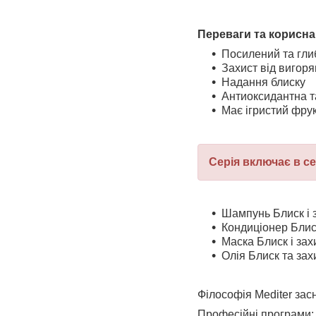
Переваги та корисна д
Посилений та гли
Захист від вигор
Надання блиску
Антиоксидантна т
Має ігристий фру
Серія включає в се
Шампунь Блиск і 
Кондиціонер Блис
Маска Блиск і за
Олія Блиск та за
Філософія Mediter зас
Професійні програми: 