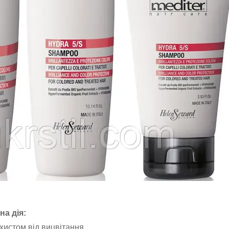
на дія:
хистом від вицвітання