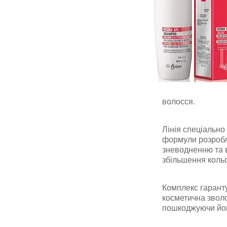
волосся.
Лінія спеціальн
формули розробле
зневодненню та 
збільшення кольо
Комплекс гаранту
косметична звол
пошкоджуючи його