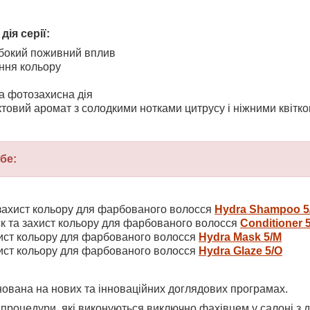
ія серії:
бокий поживний вплив
яння кольору
а фотозахисна дія
ктовий аромат з солодкими нотками цитрусу і ніжними квітк
бе:
захист кольору для фарбованого волосся
Hydra Shampoo 5
к та захист кольору для фарбованого волосся
Conditioner
5
хист кольору для фарбованого волосся
Hydra Mask 5/M
хист кольору для фарбованого волосся
Hydra Glaze 5/O
нована на нових та інноваційних доглядових програмах.
процедури, які виконуються виключно фахівцем у салоні з д