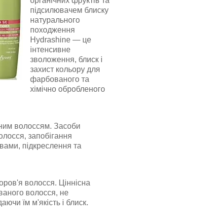
органічних фруктів та
підсилювачем блиску
натурального
походження
Hydrashine
— це
інтенсивне
зволоження, блиск і
захист кольору для
фарбованого та
хімічно обробленого
еним волоссям. Засоби
олосся, запобігання
вами, підкреслення та
доров'я волосся. Ціннісна
аного волосся, не
ючи їм м'якість і блиск.