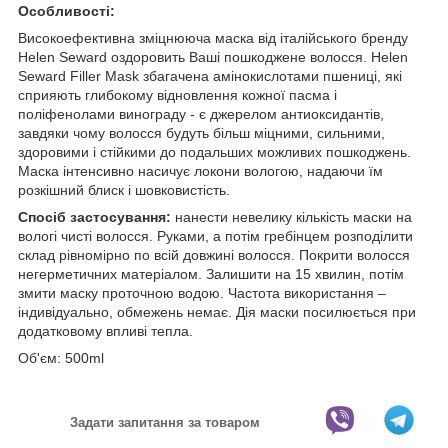
Особливості:
Високоефективна зміцнююча маска від італійського бренду
Helen Seward оздоровить Ваші пошкоджене волосся. Helen
Seward Filler Mask збагачена амінокислотами пшениці, які
сприяють глибокому відновлення кожної пасма і
поліфенолами винограду - є джерелом антиоксидантів,
завдяки чому волосся будуть більш міцними, сильними,
здоровими і стійкими до подальших можливих пошкоджень.
Маска інтенсивно насичує локони вологою, надаючи їм
розкішний блиск і шовковистість.
Спосіб застосування:
нанести невелику кількість маски на
вологі чисті волосся. Руками, а потім гребінцем розподілити
склад рівномірно по всій довжині волосся. Покрити волосся
негерметичних матеріалом. Залишити на 15 хвилин, потім
змити маску проточною водою. Частота використання –
індивідуально, обмежень немає. Дія маски посилюється при
додатковому впливі тепла.
Об'єм: 500ml
Задати запитання за товаром