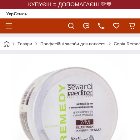
КУПУЄШ = ДОПОМАГАЄШ 💛💙
УкрСтиль
Товари
Професійні засоби для волосся
Серія Remed