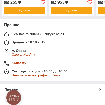
255
953
від
₴
від
₴
від
8/S2 Seward Mediter
Sewa
Купити
Купити
Про нас
97% позитивних з 38 відгуків за рік
Працює з 30.10.2012
м. Одеса
Одеса, Україна
Контакти
Сьогодні працює з 09:00 до 18:00
Показати весь графік роботи
Про нас
КНОПКА
ЗВ'ЯЗКУ
Контакти