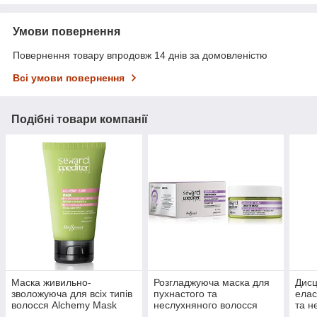
Умови повернення
Повернення товару впродовж 14 днів за домовленістю
Всі умови повернення
Подібні товари компанії
Маска живильно-
Розгладжуюча маска для
Дисц
зволожуюча для всіх типів
пухнастого та
елас
волосся Alchemy Mask
неслухняного волосся
та н
13/M Seward Mediter
Absolute Smooth Shampoo
Abso