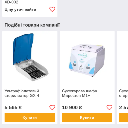
XD-002
Ціну уточнюйте
Подібні товари компанії
Ультрафіолетовий
Сухожарова шафа
Сух
стерилізатор GX-4
Мікростоп М1+
стер
5 565
10 900
2 5
₴
₴
Купити
Купити