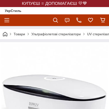
КУПУЄШ = ДОПОМАГАЄШ 💛💙
УкрСтиль
Товари
Ультрафіолетові стерилізатори
UV стериліза