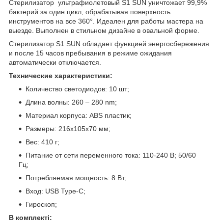
Стерилизатор ультрафиолетовый S1 SUN уничтожает 99,9%
бактерий за один цикл, обрабатывая поверхность
инструментов на все 360°. Идеален для работы мастера на
выезде. Выполнен в стильном дизайне в овальной форме.
Стерилизатор S1 SUN обладает функцией энергосбережения
и после 15 часов пребывания в режиме ожидания
автоматически отключается.
Технические характеристики:
Количество светодиодов: 10 шт;
Длина волны: 260 – 280 nm;
Материал корпуса: ABS пластик;
Размеры: 216х105х70 мм;
Вес: 410 г;
Питание от сети переменного тока: 110-240 В; 50/60
Гц;
Потребляемая мощность: 8 Вт;
Вход: USB Type-C;
Гироскоп;
В комплекті: