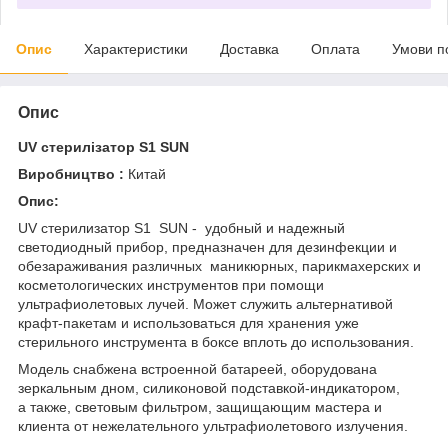
Опис
Характеристики
Доставка
Оплата
Умови п
Опис
UV стерилізатор S1 SUN
Виробництво :
Китай
Опис:
UV стерилизатор S1 SUN - удобный и надежный
светодиодный прибор, предназначен для дезинфекции и
обезараживания различных маникюрных, парикмахерских и
косметологических инструментов при помощи
ультрафиолетовых лучей. Может служить альтернативой
крафт-пакетам и использоваться для хранения уже
стерильного инструмента в боксе вплоть до использования.
Модель снабжена встроенной батареей, оборудована
зеркальным дном, силиконовой подставкой-индикатором,
а также, световым фильтром, защищающим мастера и
клиента от нежелательного ультрафиолетового излучения.