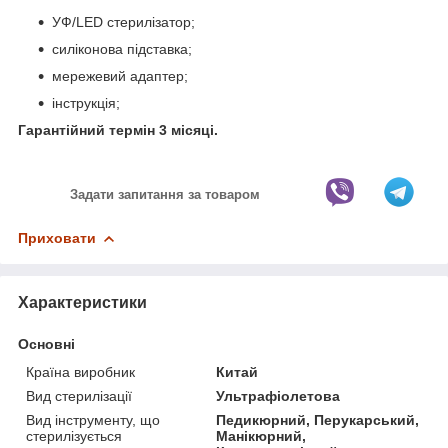
УФ/LED стерилізатор;
силіконова підставка;
мережевий адаптер;
інструкція;
Гарантійний термін 3 місяці.
Задати запитання за товаром
Приховати
Характеристики
Основні
Країна виробник
Китай
Вид стерилізації
Ультрафіолетова
Вид інструменту, що
Педикюрний, Перукарський,
стерилізується
Манікюрний,