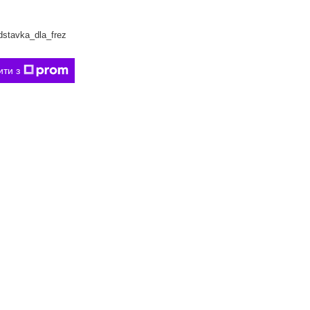
stavka_dla_frez
ити з