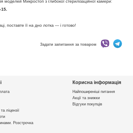
я моделей Микростоп з глибокої стерилізаційної камери:
-15.
ці, поставте її на дно лотка — і готово!
Задати запитання за товаром
і
Корисна інформація
плата
Найпоширеніші питання
Акції та знижки
Відгуки покупців
та ліцензії
рти
инами. Розстрочка