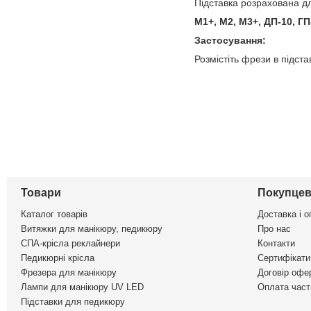
Підставка розрахована дл
М1+, М2, М3+, ДП-10, ГП
Застосування:
Розмістіть фрези в підстав
Товари
Покупцев
Каталог товарів
Доставка і о
Витяжки для манікюру, педикюру
Про нас
СПА-крісла реклайнери
Контакти
Педикюрні крісла
Сертифікати 
Фрезера для манікюру
Договір офе
Лампи для манікюру UV LED
Оплата част
Підставки для педикюру