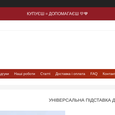
КУПУЄШ = ДОПОМАГАЄШ 💛💙
ідгуки
Наші роботи
Статті
Доставка і оплата
FAQ
Контак
УНІВЕРСАЛЬНА ПІДСТАВКА 