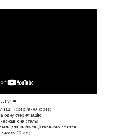
ід рукою!
ізації і зберігання фрез;
а одну стерилізацію;⠀
 нержавіюча сталь;⠀
рами для циркуляції гарячого повітря;⠀
, висота 20 мм;⠀