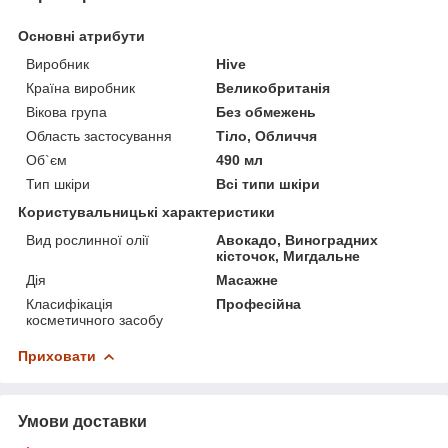
Основні атрибути
Виробник
Hive
Країна виробник
Великобританія
Вікова група
Без обмежень
Область застосування
Тіло, Обличчя
Об`єм
490 мл
Тип шкіри
Всі типи шкіри
Користувальницькі характеристики
Вид рослинної олії
Авокадо, Виноградних
кісточок, Мигдальне
Дія
Масажне
Класифікація
Професійна
косметичного засобу
Приховати
Умови доставки