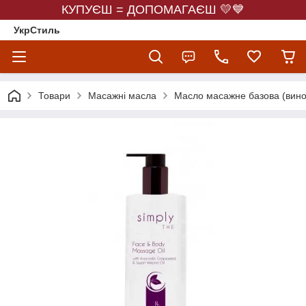
КУПУЄШ = ДОПОМАГАЄШ 💛💙
УкрСтиль
Товари
Масажні масла
Масло масажне базова (виног