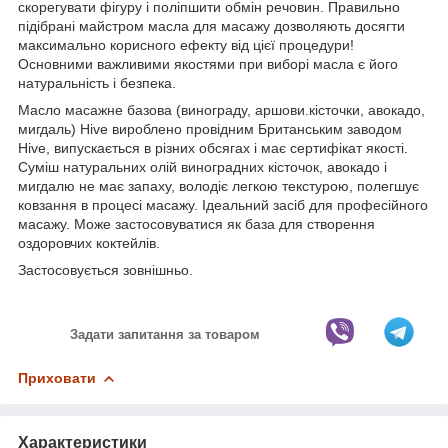
скорегувати фігуру і поліпшити обмін речовин. Правильно
підібрані майстром масла для масажу дозволяють досягти
максимально корисного ефекту від цієї процедури!
Основними важливими якостями при виборі масла є його
натуральність і безпека.
Масло масажне базова (винограду, аршови.кісточки, авокадо,
мигдаль) Hive вироблено провідним Британським заводом
Hive, випускається в різних обсягах і має сертифікат якості.
Суміш натуральних олій виноградних кісточок, авокадо і
мигдалю не має запаху, володіє легкою текстурою, полегшує
ковзання в процесі масажу. Ідеальний засіб для професійного
масажу. Може застосовуватися як база для створення
оздоровчих коктейлів.
Застосовується зовнішньо.
Задати запитання за товаром
Приховати
Характеристики