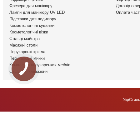
Фрезера для манікюру
Договір офе
Лампи для манікюру UV LED
Оплата част
Підставки для педикюру
Косметологічні кушетки
Косметологічні візки
Стільці майстра
Масажні столи
Перукарські крісла
Перукарські мийки
Комплекти перукарських меблів
Сушуари, клімазони