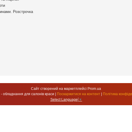
рти
инами. Розстрочка
Сайт створений на маркетплейсі
Prom.ua
УкрСтиль - обладнання для салонів краси |
Поскаржитися на контент
|
Політика конфіде
Select Language
▼