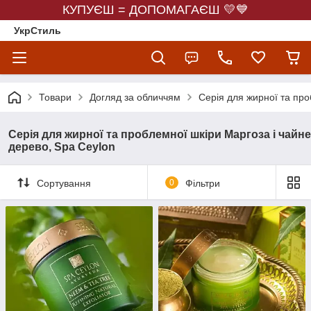
КУПУЄШ = ДОПОМАГАЄШ 💛💙
УкрСтиль
Товари
Догляд за обличчям
Серія для жирної та про
Серія для жирної та проблемної шкіри Маргоза і чайне
дерево, Spa Ceylon
Сортування
0
Фільтри