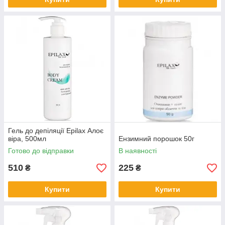
Гель до депіляції Epilax Алоє
віра, 500мл
Ензимний порошок 50г
Готово до відправки
В наявності
510
225
₴
₴
Купити
Купити