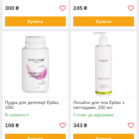
300
245
₴
₴
Купити
Купити
Пудра для депіляції Epilax,
Лосьйон для тіла Epilax з
100г
пептидами, 250 мл
В наявності
Готово до відправки
108
343
₴
₴
Купити
Купити