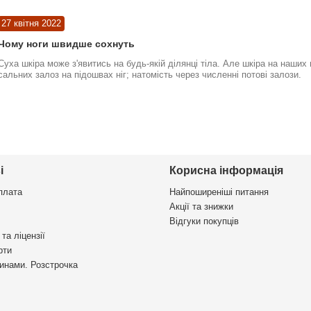
27 квітня 2022
Чому ноги швидше сохнуть
Суха шкіра може з'явитись на будь-якій ділянці тіла. Але шкіра на наших
сальних залоз на підошвах ніг; натомість через численні потові залози.
і
Корисна інформація
плата
Найпоширеніші питання
Акції та знижки
Відгуки покупців
та ліцензії
рти
инами. Розстрочка