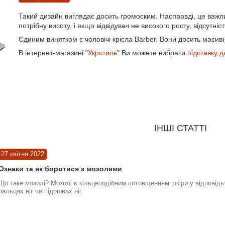
Такий дизайн виглядає досить громоским. Насправді, це важли
потрібну висоту, і якщо відвідувач не високого росту, відсутні
Єдиним винятком є чоловічі крісла Barber. Вони досить масивні
В інтернет-магазині "
Укрстиль
" Ви можете вибрати
підставку дл
ІНШІ СТАТТІ
27 квітня 2022
Ознаки та як боротися з мозолями
Що таке мозолі? Мозолі є кільцеподібним потовщенням шкіри у відповідь 
пальцях ніг чи підошвах ніг.