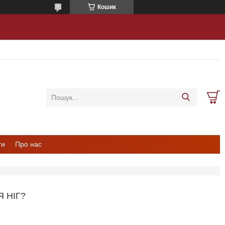
Кошик
ти
Про нас
 НІГ?