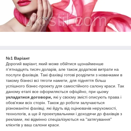
№1 Варіант
Дорогий варіант, який може обійтися щонайменше
п'ятнадцять тисяч доларів, але також додаткові витрати на
послуги фахівців. Такі фахівці готові розділити з новачками в
такому бізнесі всі тяготи намети, для підняття більш
успішного бізнес-проекту для самостійного салону краси. Так
даному етапі все оформляється офіційно, при цьому
укладатися договори,
які у своєму змісті описують права і
обов'язки всіх сторін. Також до роботи залучаються
різноманітні фахівці, які йдуть від оцінювачів нерухомості,
технологів, а ще й проектувальники і доходячи до фахівців з
реклами, які відмінно спеціалізуються на "затягування"
клієнтів у ваш салони краси.