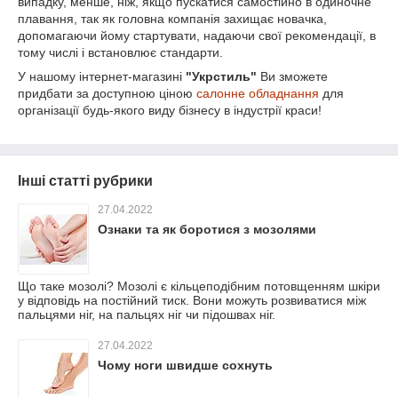
випадку, менше, ніж, якщо пускатися самостійно в одиночне
плавання, так як головна компанія захищає новачка,
допомагаючи йому стартувати, надаючи свої рекомендації, в
тому числі і встановлює стандарти.
У нашому інтернет-магазині
"Укрстиль"
Ви зможете
придбати за доступною ціною
салонне обладнання
для
організації будь-якого виду бізнесу в індустрії краси!
Інші статті рубрики
27.04.2022
Ознаки та як боротися з мозолями
Що таке мозолі? Мозолі є кільцеподібним потовщенням шкіри
у відповідь на постійний тиск. Вони можуть розвиватися між
пальцями ніг, на пальцях ніг чи підошвах ніг.
27.04.2022
Чому ноги швидше сохнуть