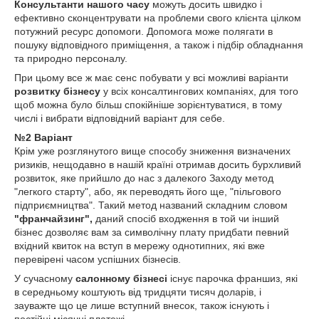
Консультанти нашого часу
можуть досить швидко і
ефективно сконцентрувати на проблеми свого клієнта цілком
потужний ресурс допомоги. Допомога може полягати в
пошуку відповідного приміщення, а також і підбір обладнання
та природно персоналу.
При цьому все ж має сенс побувати у всі можливі варіанти
розвитку бізнесу
у всіх консалтингових компаніях, для того
щоб можна було більш спокійніше зорієнтуватися, в тому
числі і вибрати відповідний варіант для себе.
№2 Варіант
Крім уже розглянутого вище способу зниження визначених
ризиків, нещодавно в нашій країні отримав досить бурхливий
розвиток, яке прийшло до нас з далекого Заходу метод
"легкого старту", або, як переводять його ще, "пільгового
підприємництва". Такий метод названий складним словом
"франчайзинг",
даний спосіб входження в той чи інший
бізнес дозволяє вам за символічну плату придбати певний
вхідний квиток на вступ в мережу однотипних, які вже
перевірені часом успішних бізнесів.
У сучасному
салонному бізнесі
існує парочка франшиз, які
в середньому коштують від тридцяти тисяч доларів, і
зауважте що це лише вступний внесок, також існують і