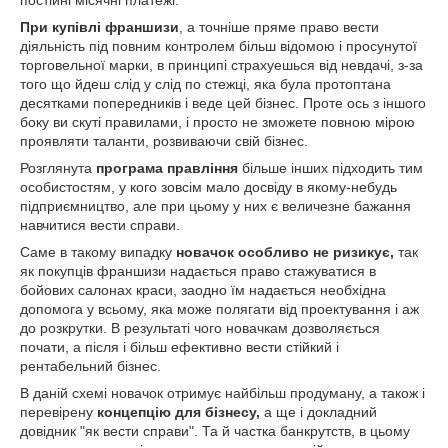
постійні місячні платежі.
При купівлі франшизи
, а точніше пряме право вести
діяльність під повним контролем більш відомою і просунутої
торговельної марки, в принципі страхуешься від невдачі, з-за
того що йдеш слід у слід по стежці, яка була протоптана
десятками попередників і веде цей бізнес. Проте ось з іншого
боку ви скуті правилами, і просто не зможете повною мірою
проявляти таланти, розвиваючи свій бізнес.
Розглянута
програма правління
більше інших підходить тим
особистостям, у кого зовсім мало досвіду в якому-небудь
підприємництво, але при цьому у них є величезне бажання
навчитися вести справи.
Саме в такому випадку
новачок особливо не ризикує,
так
як покупців франшизи надається право стажуватися в
бойових салонах краси, заодно їм надається необхідна
допомога у всьому, яка може полягати від проектування і аж
до розкрутки. В результаті чого новачкам дозволяється
почати, а після і більш ефективно вести стійкий і
рентабельний бізнес.
В даній схемі новачок отримує найбільш продуману, а також і
перевірену
концепцію для бізнесу,
а ще і докладний
довідник "як вести справи". Та й частка банкрутств, в цьому