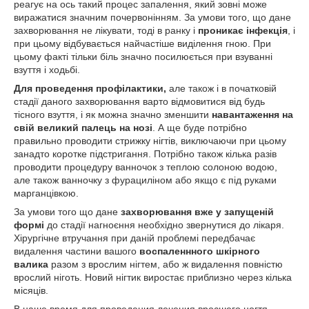
реагує на ось такий процес запалення, який зовні може
виражатися значним почервонінням. За умови того, що дане
захворювання не лікувати, тоді в ранку і
проникає інфекція
, і
при цьому відбувається найчастіше виділення гною. При
цьому факті тільки біль значно посилюється при взуванні
взуття і ходьбі.
Для проведення профілактики,
але також і в початковій
стадії даного захворювання варто відмовитися від будь
тісного взуття, і як можна значно зменшити
навантаження на
свій великий палець на нозі
. А ще буде потрібно
правильно проводити стрижку нігтів, виключаючи при цьому
занадто коротке підстригання. Потрібно також кілька разів
проводити процедуру ванночок з теплою солоною водою,
але також ванночку з фурациліном або якщо є під руками
марганцівкою.
За умови того що дане
захворювання вже у запущеній
формі
до стадії нагноєння необхідно звернутися до лікаря.
Хірургічне втручання при даній проблемі передбачає
видалення частини вашого
воспаленнного шкірного
валика
разом з врослим нігтем, або ж видалення повністю
врослий ніготь. Новий нігтик виростає приблизно через кілька
місяців.