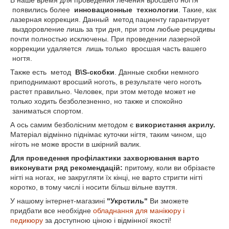
В наше время для проведения лечения вросшего ногтя
появились более
инновационные технологии
. Такие, как
лазерная коррекция. Данный метод пациенту гарантирует
выздоровление лишь за три дня, при этом любые рецидивы
почти полностью исключены. При проведении лазерной
коррекции удаляется лишь только вросшая часть вашего
ногтя.
Также есть метод
B\S-скобки
. Данные скобки немного
приподнимают вросший ноготь, в результате чего ноготь
растет правильно. Человек, при этом методе может не
только ходить безболезненно, но также и спокойно
заниматься спортом.
А ось самим безболісним методом є
використання акрилу.
Матеріал відмінно піднімає куточки нігтя, таким чином, що
ніготь не може врости в шкірний валик.
Для проведення профілактики захворювання варто
виконувати ряд рекомендацій:
притому, коли ви обрізаєте
нігті на ногах, не закругляти їх кінці, не варто стригти нігті
коротко, в тому числі і носити більш вільне взуття.
У нашому інтернет-магазині
"Укрстиль"
Ви зможете
придбати все необхідне
обладнання для манікюру і
педикюру
за доступною ціною і відмінної якості!