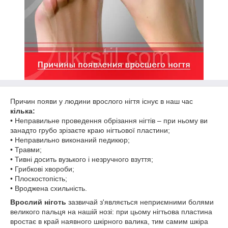
Причин появи у людини врослого нігтя існує в наш час
кілька:
• Неправильне проведення обрізання нігтів – при ньому ви
занадто грубо зрізаєте краю нігтьової пластини;
• Неправильно виконаний педикюр;
• Травми;
• Тивні досить вузького і незручного взуття;
• Грибкові хвороби;
• Плоскостопість;
• Вроджена схильність.
Врослий ніготь
зазвичай з'являється неприємними болями
великого пальця на нашій нозі: при цьому нігтьова пластина
вростає в край наявного шкірного валика, тим самим шкіра