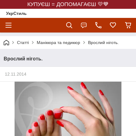
КУПУЄШ = ДОПОМАГАЄШ 💛💙
УкрСтиль
Статті
Манікюра та педикюр
Врослий ніготь.
Врослий ніготь.
12.11.2014