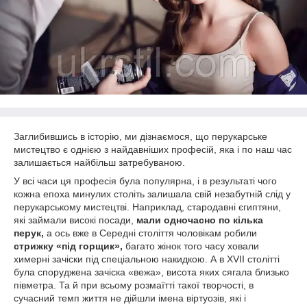
Заглибившись в історію, ми дізнаємося, що перукарське
мистецтво є однією з найдавніших професій, яка і по наш час
залишається найбільш затребуваною.
У всі часи ця професія була популярна, і в результаті чого
кожна епоха минулих століть залишала свій незабутній слід у
перукарському мистецтві. Наприклад, стародавні єгиптяни,
які займали високі посади,
мали одночасно по кілька
перук,
а ось вже в Середні століття чоловікам робили
стрижку «під горщик»,
багато жінок того часу ховали
химерні зачіски під спеціальною накидкою. А в XVII столітті
була споруджена зачіска «вежа», висота яких сягала близько
півметра. Та й при всьому розмаїтті такої творчості, в
сучасний темп життя не дійшли імена віртуозів, які і