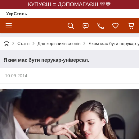
КУПУЄШ = ДОПОМАГАЄШ 💛💙
УкрСтиль
Статті
Для керівників слонів
Яким має бути перукар-у
Яким має бути перукар-універсал.
10.09.2014