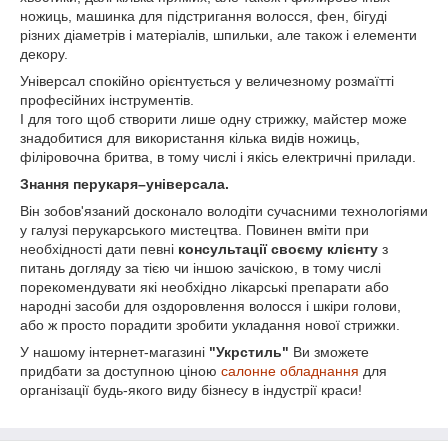
ножиць, машинка для підстригання волосся, фен, бігуді
різних діаметрів і матеріалів, шпильки, але також і елементи
декору.
Універсал спокійно орієнтується у величезному розмаїтті
професійних інструментів.
І для того щоб створити лише одну стрижку, майстер може
знадобитися для використання кілька видів ножиць,
філіровочна бритва, в тому числі і якісь електричні прилади.
Знання перукаря–універсала.
Він зобов'язаний досконало володіти сучасними технологіями
у галузі перукарського мистецтва. Повинен вміти при
необхідності дати певні
консультації своєму клієнту
з
питань догляду за тією чи іншою зачіскою, в тому числі
порекомендувати які необхідно лікарські препарати або
народні засоби для оздоровлення волосся і шкіри голови,
або ж просто порадити зробити укладання нової стрижки.
У нашому інтернет-магазині
"Укрстиль"
Ви зможете
придбати за доступною ціною
салонне обладнання
для
організації будь-якого виду бізнесу в індустрії краси!