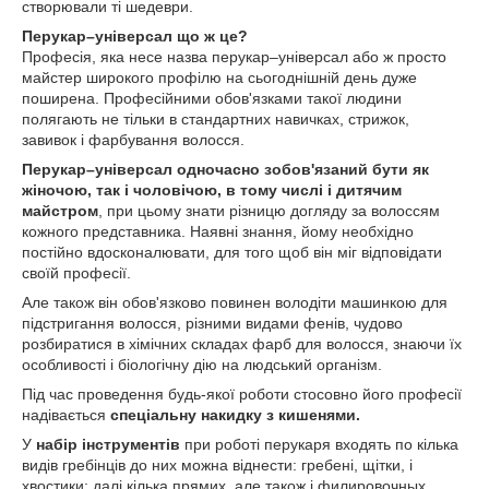
створювали ті шедеври.
Перукар–універсал що ж це?
Професія, яка несе назва перукар–універсал або ж просто
майстер широкого профілю на сьогоднішній день дуже
поширена. Професійними обов'язками такої людини
полягають не тільки в стандартних навичках, стрижок,
завивок і фарбування волосся.
Перукар–універсал одночасно зобов'язаний бути як
жіночою, так і чоловічою, в тому числі і дитячим
майстром
, при цьому знати різницю догляду за волоссям
кожного представника. Наявні знання, йому необхідно
постійно вдосконалювати, для того щоб він міг відповідати
своїй професії.
Але також він обов'язково повинен володіти машинкою для
підстригання волосся, різними видами фенів, чудово
розбиратися в хімічних складах фарб для волосся, знаючи їх
особливості і біологічну дію на людський організм.
Під час проведення будь-якої роботи стосовно його професії
надівається
спеціальну накидку з кишенями.
У
набір інструментів
при роботі перукаря входять по кілька
видів гребінців до них можна віднести: гребені, щітки, і
хвостики; далі кілька прямих, але також і филировочных