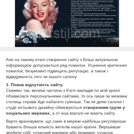
Але на такому етапі створення сайту з більш актуальною
інформацією допускається ряд помилок. Усунення критичних
помилок, безумовно підвищить репутацію, а також і
відвідуваність того чи іншого салону.
1. Повна відсутність сайту.
Скажімо так, велика частина з б'юті-закладів по всій країні
обзавелася персональними сайтами, то ось лише за межами
столиць справи йде набагато сумніше. Так як деякі салони і
студії нігтьового дизайну обмежуються
створенням групи у
соціальних мережах,
а от інші взагалі не мають сайту.
Варто враховувати, що саме в мережі найбільш регулярніше
бувають більша кількість жителів нашої країни. Вирішивши
зробити собі, сучасний манікюр або педикюр, сучасна