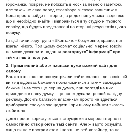
горожанка, повірте, не побіжить в кіоск за певною газеткою,
але також не сяде перед телевізора зі своєю записником.
Вона просто вийде в інтернет, в рядок пошуковика введе все,
що її необхідно знайти і відправиться в ту студію нігтьового
сервісу, що будуть представлені на сторінці результатів цього
пошуку.
І з цієї точки зору група «ВКонтакте» безумовно, краще, ніж
взагалі нічого. При цьому формат соціальної мережі зовсім
не може дозволити надання
розгорнутої інформації про
тій чи іншій послузі.
2. Примітивний або ж навпаки дуже важкий сайт для
салону.
Багато хто з нас не раз зустрічали сайти салонів, де зовнішній
вигляд відбиває бажання познайомитися з таким закладом
ближче. Із-за того що перша думка, при погляді на них
приходячи в нашу думку, - це пошкодували грошей на гідну
рекламу. Досить багатьом власникам просто не вдається
приборкати спокуса заощадити і при цьому найняти якогось
любителя.
Деякі просто користуються інструкціями з мережі інтернет і
самостійно створюють такі сайти
. Але ж варто розуміти,
якщо ви не є програмістом і навіть не веб-дизайнер, то на