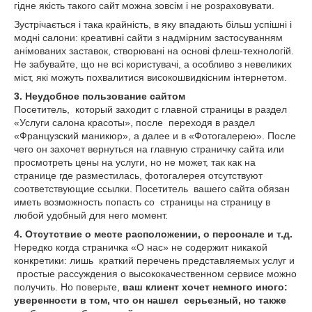
гідне якість такого сайт можна зовсім і не розраховувати.
Зустрічається і така крайність, в яку впадають більш успішні і
модні салони: креативні сайти з надмірним застосуванням
анімованих заставок, створювані на основі флеш-технологій.
Не забувайте, що не всі користувачі, а особливо з невеликих
міст, які можуть похвалитися високошвидкісним інтернетом.
3. Неудобное пользование сайтом
Посетитель, который заходит с главной страницы в раздел
«Услуги салона красоты», после переходя в раздел
«Французский маникюр», а далее и в «Фотогалерею». После
чего он захочет вернуться на главную страничку сайта или
просмотреть цены на услуги, но не может, так как на
странице где разместилась, фотогалерея отсутствуют
соответствующие ссылки. Посетитель вашего сайта обязан
иметь возможность попасть со страницы на страницу в
любой удобный для него момент.
4. Отсутствие о месте расположении, о персонале и т.д.
Нередко когда страничка «О нас» не содержит никакой
конкретики: лишь краткий перечень представляемых услуг и
простые рассуждения о высококачественном сервисе можно
получить. Но поверьте,
ваш клиент хочет немного иного:
уверенности в том, что он нашел серьезный, но также