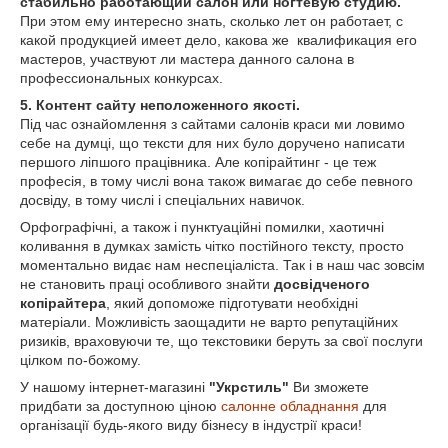
стабильно работающий салон или ногтевую студию.
При этом ему интересно знать, сколько лет он работает, с
какой продукцией имеет дело, какова же квалификация его
мастеров, участвуют ли мастера данного салона в
профессиональных конкурсах.
5. Контент сайту неположенного якості.
Під час ознайомлення з сайтами салонів краси ми ловимо
себе на думці, що тексти для них було доручено написати
першого ліпшого працівника. Але копірайтинг - це теж
професія, в тому числі вона також вимагає до себе певного
досвіду, в тому числі і спеціальних навичок.
Орфографічні, а також і пунктуаційні помилки, хаотичні
коливання в думках замість чітко постійного тексту, просто
моментально видає нам неспеціаліста. Так і в наш час зовсім
не становить праці особливого знайти
досвідченого
копірайтера
, який допоможе підготувати необхідні
матеріали. Можливість заощадити не варто репутаційних
ризиків, враховуючи те, що текстовики беруть за свої послуги
цілком по-божому.
У нашому інтернет-магазині
"Укрстиль"
Ви зможете
придбати за доступною ціною
салонне обладнання
для
організації будь-якого виду бізнесу в індустрії краси!