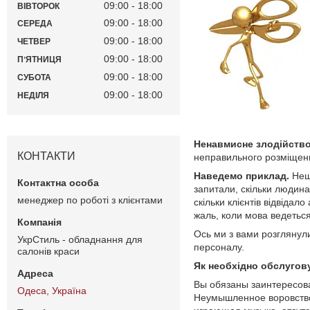
09:00
18:00
ВІВТОРОК
09:00
18:00
СЕРЕДА
09:00
18:00
ЧЕТВЕР
09:00
18:00
ПʼЯТНИЦЯ
09:00
18:00
СУБОТА
09:00
18:00
НЕДІЛЯ
Ненавмисне злодійств
КОНТАКТИ
неправильного розміщення
Наведемо приклад.
Нещ
запитали, скільки людина
менеджер по роботі з клієнтами
скільки клієнтів відвіда
жаль, коли мова ведеться 
Ось ми з вами розглянул
УкрСтиль - обладнання для
персоналу.
салонів краси
Як необхідно обслугов
Вы обязаны заинтересов
Одеса, Україна
Неумышленное воровство 