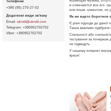
играющая музыка, отсутс
и отмечаются все его пр
+380 (95) 270-27-02
или иным клиентом, но 
Як же варто боротися 
ukrstil@ukrstil.com
Є різні підходи до даної
+380952702702
Також важливо підібрати 
+380952702702
Схильності або схильніс
тестування за почерком д
не підведуть.
У нашому інтернет-магаз
краси!