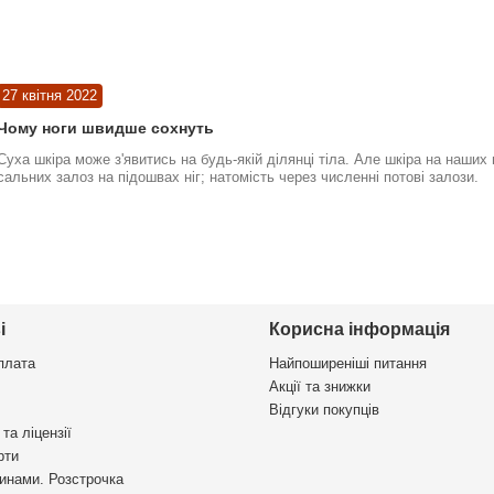
27 квітня 2022
Чому ноги швидше сохнуть
Суха шкіра може з'явитись на будь-якій ділянці тіла. Але шкіра на наших
сальних залоз на підошвах ніг; натомість через численні потові залози.
і
Корисна інформація
плата
Найпоширеніші питання
Акції та знижки
Відгуки покупців
та ліцензії
рти
инами. Розстрочка