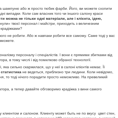
ітра шампуню або ж просто тюбик фарби. Його, ви можете схопити
ладні випадки. Коли сам власник того чи іншого салону краси
ти можна не тільки одні матеріали, але і клієнта, ідею,
нули» твоєї персонал і майстри, приходить з величезним
з крадіжками?
чого не робити. Або ж навпаки робити все самому. Саме тоді у вас
 зможете.
налізму персоналу і спеціалістів. І вони є прямими збитками від
а, в тому числі і від помилково обраної технології.
 яка сильно скаржилася, що у неї в салоні клієнтів немає. Її
о
статистика
не ведеться, приблизно три людини. Коли невідомо,
ання, то тоді нічого порадити просто неможливо. На превеликий
атора, а тепер давайте обговоримо крадіжка з вини самого
клиентом и салоном. Клиенту может быть не по вкусу цвет стен,