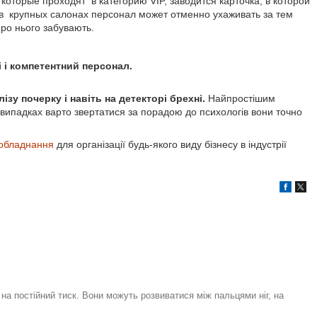
которые проходят в категорию VIP, заводится карточка, в которой
 в крупных салонах персонал может отменно ухаживать за тем
ро нього забувають.
і і компетентний персонал.
лізу почерку і навіть на детекторі брехні.
Найпростішим
випадках варто звертатися за порадою до психологів вони точно
обладнання
для організації будь-якого виду бізнесу в індустрії
на постійний тиск. Вони можуть розвиватися між пальцями ніг, на