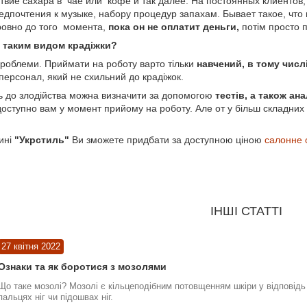
твие сахара в чае или кофе и так далее. На постоянных клиентов, 
едпочтения к музыке, набору процедур запахам. Бывает такое, что
ровно до того момента,
пока он не оплатит деньги,
потім просто п
з таким видом крадіжки?
 проблеми. Приймати на роботу варто тільки
навчений, в тому числ
персонал, який не схильний до крадіжок.
ть до злодійства можна визначити за допомогою
тестів, а також ана
оступно вам у момент прийому на роботу. Але от у більш складних 
ині
"Укрстиль"
Ви зможете придбати за доступною ціною
салонне 
ІНШІ СТАТТІ
27 квітня 2022
Ознаки та як боротися з мозолями
Що таке мозолі? Мозолі є кільцеподібним потовщенням шкіри у відповідь 
пальцях ніг чи підошвах ніг.