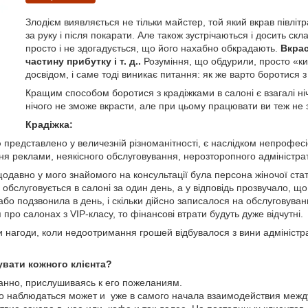
Злодієм виявляється не тільки майстер, той який вкрав півл
за руку і після покарати. Але також зустрічаються і досить ск
просто і не здогадується, що його нахабно обкрадають.
Вкрас
частину прибутку і т. д..
Розуміння, що обдурили, просто «ки
досвідом, і саме тоді виникає питання: як же варто боротися 
Кращим способом боротися з крадіжками в салоні є взагалі ні
нічого не зможе вкрасти, але при цьому працювати ви теж не
Крадіжка:
о
представлено у величезній різноманітності, є наслідком непрофесіо
 реклами, неякісного обслуговування, нерозторопного адміністратор
одавно у мого знайомого на консультації була персона жіночої статі,
 обслуговується в салоні за один день, а у відповідь прозвучало, щ
ло або подзвонила в день, і скільки дійсно записалося на обслуговув
про салонах з VIP-класу, то фінансові втрати будуть дуже відчутні.
и нагоди, коли недоотримання грошей відбувалося з вини адміністр
увати кожного клієнта?
анно, прислушиваясь к его пожеланиям.
наблюдаться может и уже в самого начала взаимодействия между 