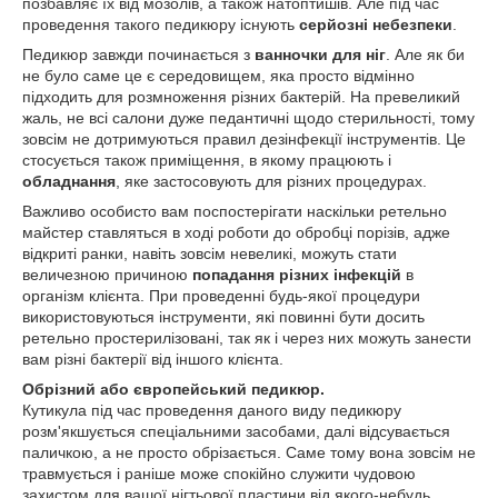
позбавляє їх від мозолів, а також натоптишів. Але під час
проведення такого педикюру існують
серйозні небезпеки
.
Педикюр завжди починається з
ванночки для ніг
. Але як би
не було саме це є середовищем, яка просто відмінно
підходить для розмноження різних бактерій. На превеликий
жаль, не всі салони дуже педантичні щодо стерильності, тому
зовсім не дотримуються правил дезінфекції інструментів. Це
стосується також приміщення, в якому працюють і
обладнання
, яке застосовують для різних процедурах.
Важливо особисто вам поспостерігати наскільки ретельно
майстер ставляться в ході роботи до обробці порізів, адже
відкриті ранки, навіть зовсім невеликі, можуть стати
величезною причиною
попадання різних інфекцій
в
організм клієнта. При проведенні будь-якої процедури
використовуються інструменти, які повинні бути досить
ретельно простерилізовані, так як і через них можуть занести
вам різні бактерії від іншого клієнта.
Обрізний або європейський педикюр.
Кутикула під час проведення даного виду педикюру
розм'якшується спеціальними засобами, далі відсувається
паличкою, а не просто обрізається. Саме тому вона зовсім не
травмується і раніше може спокійно служити чудовою
захистом для вашої нігтьової пластини від якого-небудь