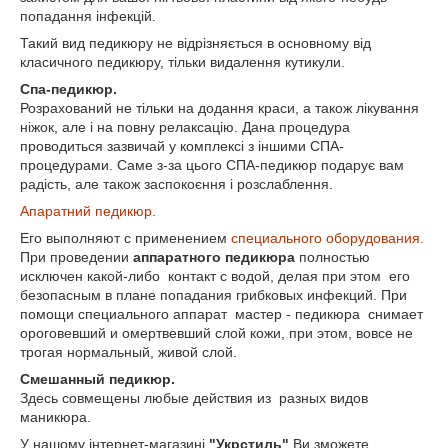
попадання інфекцій.
Такий вид педикюру не відрізняється в основному від
класичного педикюру, тільки видалення кутикули.
Спа-педикюр.
Розрахований не тільки на додання краси, а також лікування
ніжок, але і на повну релаксацію. Дана процедура
проводиться зазвичай у комплексі з іншими СПА-
процедурами. Саме з-за цього СПА-педикюр подарує вам
радість, але також заспокоєння і розслаблення.
Апаратний педикюр.
Его выполняют с применением
специального оборудования.
При проведении
аппаратного педикюра
полностью
исключен какой-либо контакт с водой, делая при этом его
безопасным в плане попадания грибковых инфекций. При
помощи специального аппарат мастер - педикюра снимает
ороговевший и омертвевший слой кожи, при этом, вовсе не
трогая нормальный, живой слой.
Смешанный педикюр.
Здесь совмещены любые действия из разных видов
маникюра.
У нашому інтернет-магазині
"Укрстиль"
Ви зможете