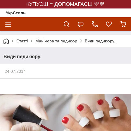
КУПУЄШ = ДОПОМАГАЄШ 💛💙
УкрСтиль
Статті
Манікюра та педикюр
Види педикюру.
Види педикюру.
24.07.2014