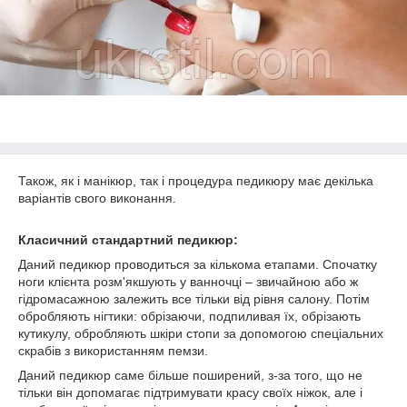
Також, як і манікюр, так і процедура педикюру має декілька
варіантів свого виконання.
Класичний стандартний педикюр:
Даний педикюр проводиться за кількома етапами. Спочатку
ноги клієнта розм'якшують у ванночці – звичайною або ж
гідромасажною залежить все тільки від рівня салону. Потім
обробляють нігтики: обрізаючи, подпиливая їх, обрізають
кутикулу, обробляють шкіри стопи за допомогою спеціальних
скрабів з використанням пемзи.
Даний педикюр саме більше поширений, з-за того, що не
тільки він допомагає підтримувати красу своїх ніжок, але і