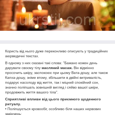
Користь від нього дуже переконливо описують у традиційних
аюрведичні текстах.
В одному з них сказані такі слова: "Бажано кожен день
дарувати своєму тілу
масляний масаж.
Він відмінно
просочить шкіру, заспокоює при цьому Вата-дошу, але також
Капха-дошу, зніме втому, збільшити в двійні витривалість,
подарує насолоду від життя, так і міцний спокійний сон,
значно поліпшать зовнішній вигляд і сяйво вашої шкіри,
продовжить життя вашого тіла".
Сприятливі впливи від цього приємного щоденного
ритуалу.
• Поліпшується кровообіг, особливо біля наших нервових
закінчень;