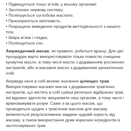
• Підвищується тонус м'язів, у всьому організмі;
• Заспокоює нервову систему;
• Поліпшується суглобова мастило;
• Прискорюється кмітливість;
• Покращене виведення продуктів життєдіяльності з нашого
тіла;
• Шкіра м'яка і гладка;
• Поліпшується сон.
Аюрведичний масаж
, як правило, робиться вранці. Для цієї
процедури варто використовувати тільки повністю очищене
кунжутне масло, в тому числі масло з додаванням рослинних
екстрактів, або ж масажне масло з додаванням ароматичних
олій.
Аюрведа несе в собі велике значення
цілющих трав
.
Використовувані масажні масла з додаванням трав'яних
екстрактів, що містять в собі суміші ретельно відібраних трав,
які відомих здатністю зміцнювати наш організм, в тому числі і
врівноважувати розум. Саме з-за цього масаж, що
проводиться щодня з трав'яним маслом для масажу
виявляється результативним завдяки чудовій користь від
масажу, а також використання дуже корисних інгредієнтів із
застосовуваних трав.