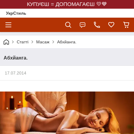
КУПУЄШ = ДОПОМАГАЄШ 💛💙
УкрСтиль
Статті
Масаж
Абхйанга.
Абхйанга.
17.07.2014