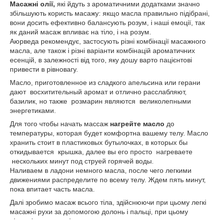
Масажні олії,
які йдуть з ароматичними додатками значно
збільшують користь масажу: якщо масла правильно підібрані,
вони досить ефективно балансують розум, і наші емоції, так
як даний масаж впливає на тіло, і на розум.
Аюрведа рекомендує, застосують різні комбінації масажного
масла, але також і різні варіанти комбінацій ароматичних
есенцій, в залежності від того, яку дошу варто пацієнтові
привести в рівновагу.
Масло, приготовленное из сладкого апельсина или герани
дают восхитительный аромат и отлично расслабляют,
базилик, но также розмарин являются великолепными
энергетиками.
Для того чтобы начать массаж
нагрейте масло
до
температуры, которая будет комфортна вашему телу. Масло
хранить стоит в пластиковых бутылочках, в которых бы
откидывается крышка, далее вы его просто нагреваете
нескольких минут под струей горячей воды.
Наливаем в ладони немного масла, после чего легкими
движениями распределите по всему телу. Ждем пять минут,
пока впитает часть масла.
Далі зробимо масаж всього тіла, здійснюючи при цьому легкі
масажні рухи за допомогою долонь і пальці, при цьому