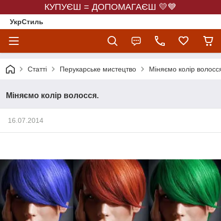
КУПУЄШ = ДОПОМАГАЄШ 💛💙
УкрСтиль
Статті
Перукарське мистецтво
Міняємо колір волосс
Міняємо колір волосся.
16.07.2014