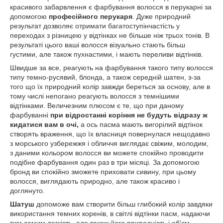
красивого забарвлення є фарбування волосся в перукарні за
допомогою
професійного перукаря
. Дуже природний
результат дозволяє отримати багатоступінчастість у
переходах з різницею у відтінках не більше ніж трьох тонів. В
результаті цього ваші волосся візуально стають більш
густими, але також пухнастими, і мають переливи відтінків.
Швидше за все, реагують на фарбування такого типу волосся
типу темно-русявий, блонда, а також середній шатен, з-за
того що їх природний колір завжди береться за основу, але в
тому числі непогано реагують волосся з темнішими
відтінками. Величезним плюсом є те, що при даному
фарбуванні
при відростанні коріння не будуть відразу ж
кидатися вам в очі,
а ось пасма мають вигорілий відтінок
створять враження, що їх власниця повернулася нещодавно
з морського узбережжя і обличчя виглядає свіжим, молодим,
з даними кольором волосся ви можете спокійно проводити
подібне фарбування один раз в три місяці. За допомогою
бронд ви спокійно зможете приховати сивину, при цьому
волосся, виглядають природно, але також красиво і
доглянуто.
Шатуш
допоможе вам створити більш глибокий колір завдяки
використання темних коренів, в світлі відтінки пасм, надаючи