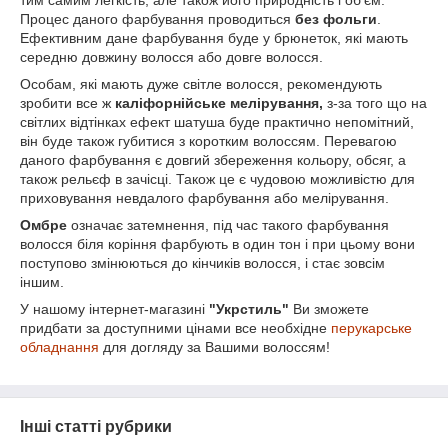
тим самим легкість, але також його природність і об'єм.
Процес даного фарбування проводиться
без фольги
.
Ефективним дане фарбування буде у брюнеток, які мають
середню довжину волосся або довге волосся.
Особам, які мають дуже світле волосся, рекомендують
зробити все ж
каліфорнійське мелірування,
з-за того що на
світлих відтінках ефект шатуша буде практично непомітний,
він буде також губитися з коротким волоссям. Перевагою
даного фарбування є довгий збереження кольору, обсяг, а
також рельєф в зачісці. Також це є чудовою можливістю для
приховування невдалого фарбування або мелірування.
Омбре
означає затемнення, під час такого фарбування
волосся біля коріння фарбують в один тон і при цьому вони
поступово змінюються до кінчиків волосся, і стає зовсім
іншим.
У нашому інтернет-магазині
"Укрстиль"
Ви зможете
придбати за доступними цінами все необхідне
перукарське
обладнання
для догляду за Вашими волоссям!
Інші статті рубрики