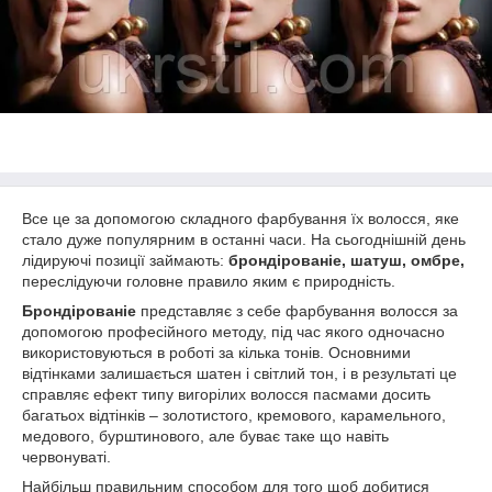
Все це за допомогою складного фарбування їх волосся, яке
стало дуже популярним в останні часи. На сьогоднішній день
лідируючі позиції займають:
брондірованіе, шатуш, омбре,
переслідуючи головне правило яким є природність.
Брондірованіе
представляє з себе фарбування волосся за
допомогою професійного методу, під час якого одночасно
використовуються в роботі за кілька тонів. Основними
відтінками залишається шатен і світлий тон, і в результаті це
справляє ефект типу вигорілих волосся пасмами досить
багатьох відтінків – золотистого, кремового, карамельного,
медового, бурштинового, але буває таке що навіть
червонуваті.
Найбільш правильним способом для того щоб добитися