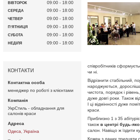
09:00
18:00
ВІВТОРОК
09:00
18:00
СЕРЕДА
09:00
18:00
ЧЕТВЕР
09:00
18:00
ПʼЯТНИЦЯ
09:00
18:00
СУБОТА
09:00
18:00
НЕДІЛЯ
співробітників сформуєть
КОНТАКТИ
чи ні.
Відрізнити стабільний, п
народжуються, доросліша
менеджер по роботі з клієнтами
чистота, порядок і рівен
дуже довгі роки. Також в
І ці відмінності дуже по
УкрСтиль - обладнання для
краси.
салонів краси
Приблизно 1 з 35 абітуріє
також
в центрі будь-як
салон. Навіщо ж їздити ку
Одеса, Україна
Кожен з даних тридцяти с