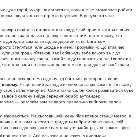
них дуже гарні, кухарі намагаються, вони ще не втомилися робити
релом, після чого все стрімко псується. В результаті чого
 прикро сидіти за столиком в закладі, який просто котиться вниз.
ся салон краси тільки що, відрізняється тим, що кожному, хто
уть догодити вам за те що ви дорогий гість. Багатьом
осто стеляться, але шкода не мені. І розуміючи, що втрачаю
купиш за грошь п'ятаков, так і оближуть тебе всього з ніг до
юся, поки салону краси, в який я піду виповниться рік, і колектив
, чи стали вони на рівень хорошого місця для довіри своєї краси
всім не складно. На відміну від багатьох ресторанів, вони
о-іншому.
Якщо даний заклад зачепилося за своє життя, і в ньому
 у своє світле майбутнє. Саме такий салон краси розвиватися буде
е за все з салону вийде середнячок або аутсайдер.
оговоримо — розповім вам як варто правильно вибирати салон
о відсіваються. На сьогоднішній день біля кожної станції метро, а
значає, що вам належить з тридцяти вибрати лише один, свій
их є всі відповідні саме вам послуги, майстра, але також і ціни.
і працею гроші. Але ось зовсім не кожен з них зможе