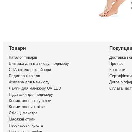
Товари
Покупцев
Каталог товарів
Доставка і о
Витяжки для манікюру, педикюру
Про нас
СПА-крісла реклайнери
Контакти
Педикюрні крісла
Сертифікати 
Фрезера для манікюру
Договір офе
Лампи для манікюру UV LED
Оплата част
Підставки для педикюру
Косметологічні кушетки
Косметологічні візки
Стільці майстра
Масажні столи
Перукарські крісла
Перукарські мийки