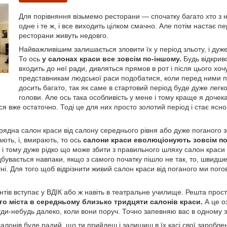
Для порівняння візьмемо ресторани — спочатку багато хто з 
одне і те ж, і все виходить цілком смачно. Але потім настає пе
ресторани живуть недовго.
Найважливішим залишається зловити їх у період зльоту, і дуже
То ось
у салонах краси все зовсім по-іншому.
Будь відкрив
входить до неї ради, дивляться прямов в рот і після цього хоч
представникам людської раси подобатися, коли перед ними пр
досить багато, так як саме в стартовий період буде дуже легко 
голови. Але ось така особливість у мене і тому краще я дочека
ся вже остаточно. Тоді це для них просто золотий період і стає ясно
орядна салон краси від салону середнього рівня або дуже поганого зо
ють, і, вмирають, то ось
салони краси еволюціонують зовсім п
ь, і тому дуже рідко що може збити з правильного шляху салон краси
ідбувається навпаки, якщо з самого початку пішло не так, то, швидш
мітні. Для того щоб відрізнити живий салон краси від поганого ми п
нтів вступає у ВДІК або ж навіть в театральне училище. Решта прост
ого міста в середньому близько тридцяти салонів краси.
А це о
ди-небудь далеко, коли вони поруч. Точно запевняю вас в одному з н
алонів буде радий, що ти прийдеш і залишиш в їх касі свої зароблен