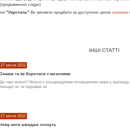
.(продовження слідує)
ині
"Укрстиль"
Ви зможете придбати за доступною ціною
салонне 
ІНШІ СТАТТІ
27 квітня 2022
Ознаки та як боротися з мозолями
Що таке мозолі? Мозолі є кільцеподібним потовщенням шкіри у відповідь 
пальцях ніг чи підошвах ніг.
27 квітня 2022
Чому ноги швидше сохнуть