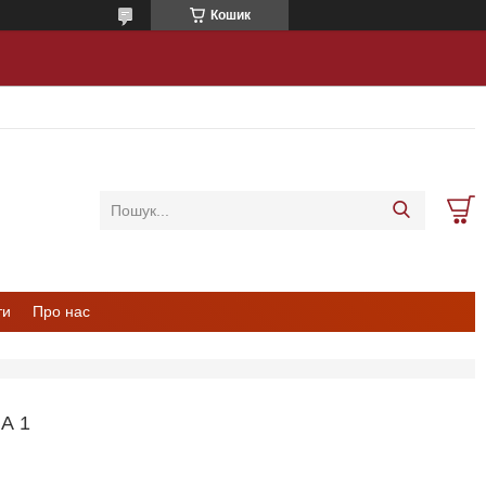
Кошик
ти
Про нас
А 1