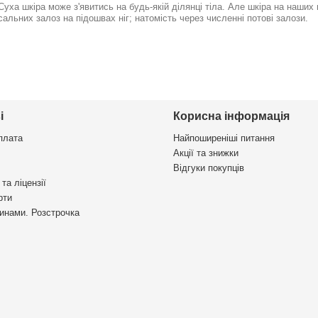
Суха шкіра може з'явитись на будь-якій ділянці тіла. Але шкіра на наших
сальних залоз на підошвах ніг; натомість через численні потові залози.
і
Корисна інформація
плата
Найпоширеніші питання
Акції та знижки
Відгуки покупців
та ліцензії
рти
инами. Розстрочка