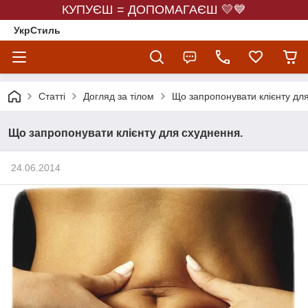
КУПУЄШ = ДОПОМАГАЄШ 💛💙
УкрСтиль
Статті
Догляд за тілом
Що запропонувати клієнту дл
Що запропонувати клієнту для схуднення.
24.06.2014