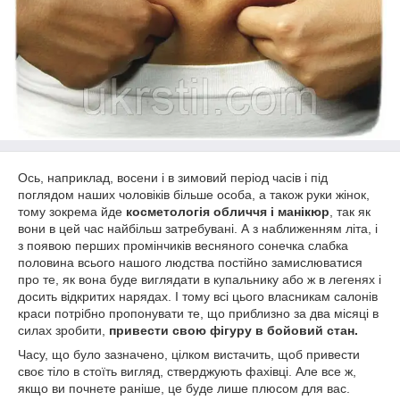
Ось, наприклад, восени і в зимовий період часів і під
поглядом наших чоловіків більше особа, а також руки жінок,
тому зокрема йде
косметологія обличчя і манікюр
, так як
вони в цей час найбільш затребувані. А з наближенням літа, і
з появою перших промінчиків весняного сонечка слабка
половина всього нашого людства постійно замислюватися
про те, як вона буде виглядати в купальнику або ж в легенях і
досить відкритих нарядах. І тому всі цього власникам салонів
краси потрібно пропонувати те, що приблизно за два місяці в
силах зробити,
привести свою фігуру в бойовий стан.
Часу, що було зазначено, цілком вистачить, щоб привести
своє тіло в стоїть вигляд, стверджують фахівці. Але все ж,
якщо ви почнете раніше, це буде лише плюсом для вас.