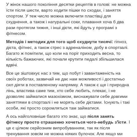
У жінок нашого покоління десятки рецептів в голові: не можна
їсти після шести, варто ходити пішки по сходах, і заняття
спортом. У теж число можна включити пластівці для
схуднення, а також і натуральні соки, плавання хоча б два
рази протягом тижня, і інші дієти, які йдуть у програмі з
фітнесом.
Методів і методик для того щоб схуднути тисячі:
гіпноз,
дієта, фітнес, а також стрес з адреналіном, добу в спортзалі.
Багато ж помітили, що коли на поріг приходить весна, то
кількість бажаючих, які почали крутити педалі збільшилася
вдвічі.
Все це зіштовхує нас з тим, що побут і завантаженість на
своїх роботах, зазвичай не дає нам можливості і достатньо
сил діяти в поставленому напрямку. А також є ще і природна
лінь, властива саме тим, хто себе любить, плекає, і не
дозволяє займатися мазохізмом, виснажувати себе довгими
заняттями в спортзалі і не морять себе дієтами. Існують і такі
особи, які просто соромляться там займатися.
А ось найголовніше багато хто знає, що
після занять
фітнесу просто страшенно хочеться чого-небудь з'їсти
. І
це є цілком серйозним випробуванням, так як після
тренування зовсім не можна ніяких булочок. Але якщо ми