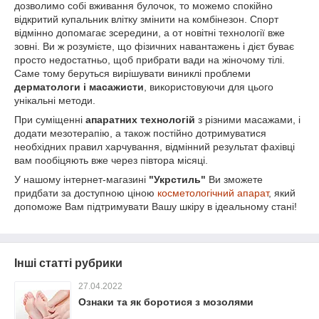
дозволимо собі вживання булочок, то можемо спокійно
відкритий купальник влітку змінити на комбінезон. Спорт
відмінно допомагає зсередини, а от новітні технології вже
зовні. Ви ж розумієте, що фізичних навантажень і дієт буває
просто недостатньо, щоб прибрати вади на жіночому тілі.
Саме тому беруться вирішувати виниклі проблеми
дерматологи і масажисти
, використовуючи для цього
унікальні методи.
При суміщенні
апаратних технологій
з різними масажами, і
додати мезотерапію, а також постійно дотримуватися
необхідних правил харчування, відмінний результат фахівці
вам пообіцяють вже через півтора місяці.
У нашому інтернет-магазині
"Укрстиль"
Ви зможете
придбати за доступною ціною
косметологічний апарат
, який
допоможе Вам підтримувати Вашу шкіру в ідеальному стані!
Інші статті рубрики
27.04.2022
Ознаки та як боротися з мозолями