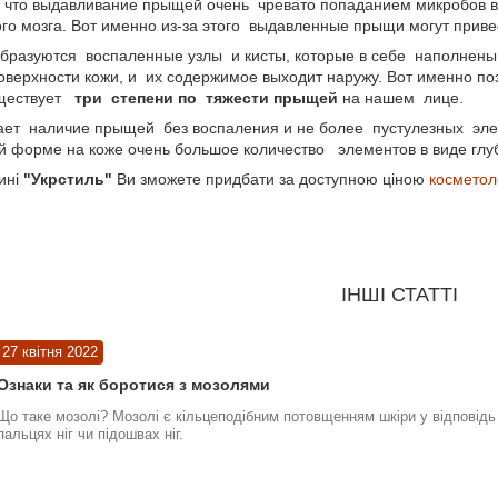
, что выдавливание прыщей очень чревато попаданием микробов в
го мозга. Вот именно из-за этого выдавленные прыщи могут приве
бразуются воспаленные узлы и кисты, которые в себе наполнены
оверхности кожи, и их содержимое выходит наружу. Вот именно по
уществует
три степени по тяжести прыщей
на нашем лице.
ает наличие прыщей без воспаления и не более пустулезных эле
 форме на коже очень большое количество элементов в виде глуб
ині
"Укрстиль"
Ви зможете придбати за доступною ціною
косметол
ІНШІ СТАТТІ
27 квітня 2022
Ознаки та як боротися з мозолями
Що таке мозолі? Мозолі є кільцеподібним потовщенням шкіри у відповідь 
пальцях ніг чи підошвах ніг.