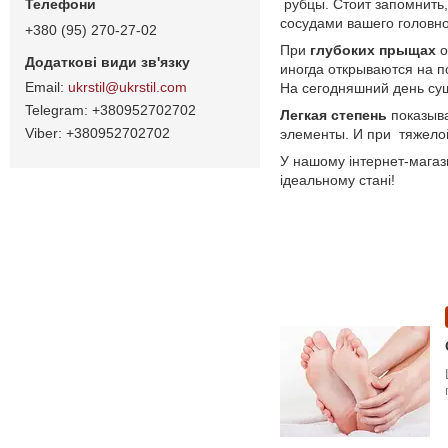
рубцы. Стоит запомнить
сосудами вашего головно
+380 (95) 270-27-02
При
глубоких прыщах
о
иногда открываются на п
ukrstil@ukrstil.com
На сегодняшний день с
+380952702702
Легкая степень
показыв
+380952702702
элементы. И при тяжелой
У нашому інтернет-магаз
ідеальному стані!