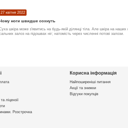
27 квітня 2022
Чому ноги швидше сохнуть
Суха шкіра може з'явитись на будь-якій ділянці тіла. Але шкіра на наших
сальних залоз на підошвах ніг; натомість через численні потові залози.
і
Корисна інформація
плата
Найпоширеніші питання
Акції та знижки
Відгуки покупців
та ліцензії
рти
инами. Розстрочка