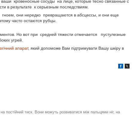
 ваши кровеносные сосуды на лице, которые тесно связанные с
сти в результате к серьезным последствиям.
 гноем, они нередко превращаются в абсцессы, и они еще
этому часто остаются рубцы.
ментов. Но вот при средней тяжести отмечается пустулезные
оких угрей.
огічний апарат
, який допоможе Вам підтримувати Вашу шкіру в
на постійний тиск. Вони можуть розвиватися між пальцями ніг, на