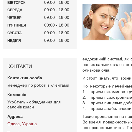
09:00
18:00
ВІВТОРОК
09:00
18:00
СЕРЕДА
09:00
18:00
ЧЕТВЕР
09:00
18:00
ПʼЯТНИЦЯ
09:00
18:00
СУБОТА
09:00
18:00
НЕДІЛЯ
ендокринній системі, які
наших сальних залоз, потр
КОНТАКТИ
оливкова олія.
И стоит знать, что возн
менеджер по роботі з клієнтами
Но некоторые
лечебные
1. прием витаминов гр
2. прием психотропные
УкрСтиль - обладнання для
3. прием пищевых доба
салонів краси
4. прием анаболических
Такие проявления на н
Во время поверхностны
Одеса, Україна
поверхностные кисты. Пр