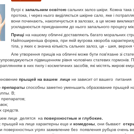
Вугрі є
запальним освітою
сальних залоз шкіри. Кожна така 
протока, і через нього виділяється шкірне сало, яке і потрапл
вони починають, накопичується в залозах, а це може викликат
ускладнюється приєднанням до нього запального процесу мік
Прищі
на нашому обличчі доставляють багато моральних стра
Найпоширеніша форма, при якій вугрова хвороба характеризу
тіла, у яких є значна кількість сальних залоз, це - шия, верхня
Але утворення прищів на обличчі може бути пов'язане зі стат
 супроводжуються підвищенням рівня чоловічих статевих гормонів. 
аплянням в них пилу і косметичних засобів, які містять жирові емульсі
икновение
прыщей на вашем лице
не зависит от вашего питания и
 препараты
способны заметно уменьшить образование прыщей н
уппы. В;
 препаратов;
вок;
 средств.
ашем лице делятся на
поверхностные и глубокие.
х прыщей на лице характерны еще и
комедоны
, они бывают
откр
и поверхностных угрях заживление без появления рубцов очень вел