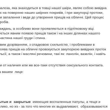
залоза, яка знаходиться в товщі нашої шкіри, являє собою вивідна
яє на поверхню наших шкірних покривів, і при закупорці протоки,
и запалення і веде до утворення прищів на обличчі. Цей процес
робів.
ждань, а особливо вони проявляються в підлітковому віці.
ється явним появою прищів також і на інших ділянках нашого
 частина нашої груди і спина.
евим дозріванням, з спадковою схильністю, і проблемами в
Поява прищів на обличчі провокується закупоркою вивідних проток
ї, а також і масляні речовини, такі як: ланолін, вазелін, і навіть
 от наличия или же все-таки отсутствия сексуального контакта.
а вашем лице:
ытые и закрытые
имеющие воспаленные папулы, а теще и
ико, но из - за того что многие их выдавливают, образовываются