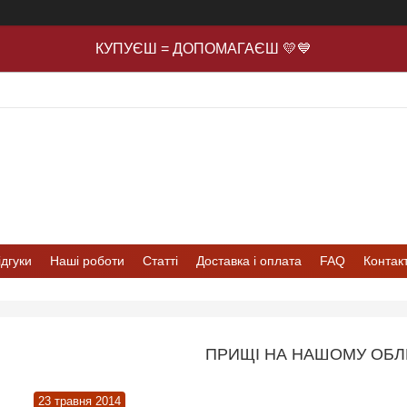
КУПУЄШ = ДОПОМАГАЄШ 💛💙
ідгуки
Наші роботи
Статті
Доставка і оплата
FAQ
Контак
ПРИЩІ НА НАШОМУ ОБЛИ
23 травня 2014