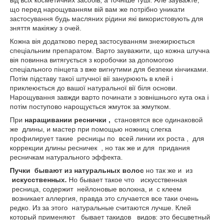
від всіх косметичних засобів, а точніше туші. Але зауважте,
що перед нарощуванням вій вам же потрібно уникати
застосування будь масляних рідини які використовують для
зняття макіяжу з очей.
Кожна вія додатково перед застосуванням знежирюється
спеціальним препаратом. Варто зауважити, що кожна штучна
вія повинна витягується з коробочки за допомогою
спеціального пінцета з вже вигнутими для безпеки кінчиками.
Потім підставу такої штучної вії занурюють в клей і
приклеюється до вашої натуральної вії біля основи.
Нарощування завжди варто починати з зовнішнього кута ока і
потім поступово нарощується жмуток за жмутком.
При
наращивании реснички ,
становятся все одинаковой
же длины, и мастер при помощью ножниц слегка
профилирует такие ресницы по всей линии их роста , для
коррекции длины ресничек , но так же и для придания
ресничкам натурального эффекта.
Пучки бывают из натуральных волос
но так же и из
искусственных.
Но бывает такое что искусственная
ресница, содержит нейлоновые волокна, и с клеем
возникает аллергия, правда это случается все таки очень
редко. Из за этого натуральные считаются лучше. Клей
который применяют бывает такидов видов: это бесцветный