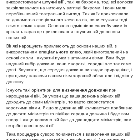
використовували
штучні вії
, такі як бахрома, тоді всі волоски
закріплювалися на ниточку у вигляді бахроми, і вони мали
перебільшений театральний вигляд. Так як їх приклеювали
за допомогою спеціального клею на вік, вони служили тоді
всього кілька годин. Основною відмінністю способу яким їх
кріплять зараз це приклеювання штучних вій до основи
наших вій.
Вії які нарощують приклеюють до основи наших вій, з
використанням
спеціального клею,
який виготовлений на
основі смоли , акуратні пучки з штучними віями. Вам буде
наданий вибір довжини, вони є короткі, середні але так само
довгі. Зауважте, що середня довжина виглядає природніше, і
при цьому надаючи вашим віям хороший обсяг але і відмінну
довжину.
Існують такі орієнтири для
визначення довжини
при
нарощуванні вій. За умови що ваша довжина рідних вій
доходить до семи міліметрів , то варто скористатися
короткими віями. Якщо ж довжина вій коливається приблизно
до десяти міліметрів то підійде середня довжина і буде вам
впору. І якщо довжина вій йде до дванадцяти міліметрів, вам
потрібні довгі штучні вії.
Така процедура суворо починається з визволення ваших вій