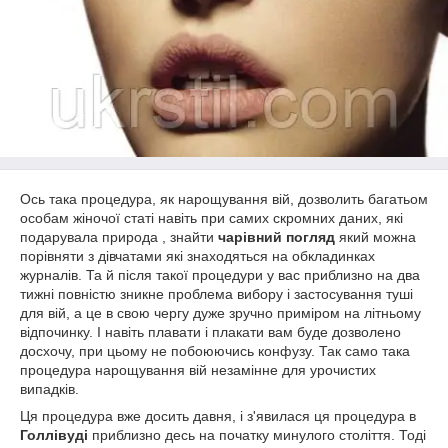
Ось така процедура, як нарощування вій, дозволить багатьом
особам жіночої статі навіть при самих скромних даних, які
подарувала природа , знайти
чарівний погляд
який можна
порівняти з дівчатами які знаходяться на обкладинках
журналів. Та й після такої процедури у вас приблизно на два
тижні повністю зникне проблема вибору і застосування туші
для вій, а це в свою чергу дуже зручно приміром на літньому
відпочинку. І навіть плавати і плакати вам буде дозволено
досхочу, при цьому не побоюючись конфузу. Так само така
процедура нарощування вій незамінне для урочистих
випадків.
Ця процедура вже досить давня, і з'явилася ця процедура в
Голлівуді
приблизно десь на початку минулого століття. Тоді