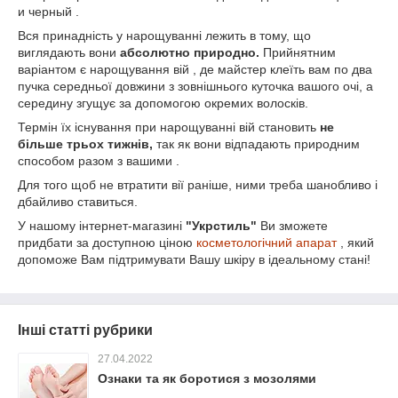
и черный .
Вся принадність у нарощуванні лежить в тому, що
виглядають вони
абсолютно
природно.
Прийнятним
варіантом є нарощування вій , де майстер клеїть вам по два
пучка середньої довжини з зовнішнього куточка вашого очі, а
середину згущує за допомогою окремих волосків.
Термін їх існування при нарощуванні вій становить
не
більше трьох тижнів,
так як вони відпадають природним
способом разом з вашими .
Для того щоб не втратити вії раніше, ними треба шанобливо і
дбайливо ставиться.
У нашому інтернет-магазині
"Укрстиль"
Ви зможете
придбати за доступною ціною
косметологічний апарат
, який
допоможе Вам підтримувати Вашу шкіру в ідеальному стані!
Інші статті рубрики
27.04.2022
Ознаки та як боротися з мозолями