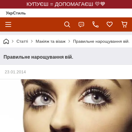
КУПУЄШ = ДОПОМАГАЄШ 💛💙
УкрСтиль
Статті
Макіяж та візаж
Правильне нарощування вій.
Правильне нарощування вій.
23.01.2014