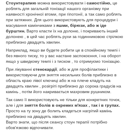
Стоунтерапию
можна використовувати і
самостійно,
це
роблять для загальній тонізації нашого організму при
наявності хронічної втоми, при гіпотонії, а так само роблять
при затяжних. Для цього використовують для процедури і
масування камінчиками з
яшми, бірюзи, або ж іде
бурштин.
Варто класти їх на долоню, і покривають інший
долонею , в цей час роблять рухи за годинниковою стрілкою
приблизно двадцять хвилин.
Наприклад, якщо ви будете робити це в спокійному темпі і
без явного тиску, то у вас настане заспокоєння, і на оборот
якщо у швидкому темпі і з тиском , то отримуємо тонізацію.
При лікуванні
стенокардії
, або ж для профілактики і
використовуючи для зняття несильних болів приблизно в
область краю лівої ключиці або ж на плече кладуть на
двадцять хвилин , розігріті приблизно до сорока градусів на
камінь , потім його накривається махровим рушником.
Так само її використовують не тільки для конкретних точок,
але і для
зняття болів в окремих м'язах , так і в групах.
Просто на ту зону де болить кладеться нагрітий камінь
приблизно на двадцять хвилин.
Варто знати, що після сеансу стоун терапії потрібно
обов'язково відпочивати.