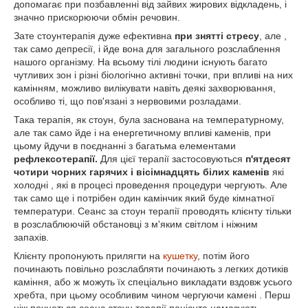
допомагає при позбавленні від зайвих жирових відкладень, і
значно прискорюючи обмін речовин.
Зате стоунтерапія дуже ефективна
при знятті стресу
, але ,
так само депресії, і йде вона для загального розслаблення
нашого організму. На всьому тілі людини існують багато
чутливих зон і різні біологічно активні точки, при впливі на них
камінням, можливо вилікувати навіть деякі захворювання,
особливо ті, що пов'язані з нервовими розладами.
Така терапія, як стоун, була заснована на температурному,
але так само йде і на енергетичному впливі каменів, при
цьому йдучи в поєднанні з багатьма елементами
рефлексотерапії.
Для цієї терапії застосовуються
п'ятдесят
чотири чорних гарячих і вісімнадцять білих каменів
які
холодні , які в процесі проведення процедури чергують. Але
так само ще і потрібен один камінчик який буде кімнатної
температури. Сеанс за стоун терапії проводять клієнту тільки
в розслаблюючій обстановці з м'яким світлом і ніжним
запахів.
Клієнту пропонують прилягти на
кушетку
, потім його
починають повільно розслабляти починають з легких дотиків
каміння, або ж можуть їх спеціально викладати вздовж усього
хребта, при цьому особливим чином чергуючи камені . Перш