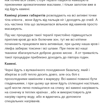
ніж почнеться сеанс стоун терапії пацієнта намазують
приємними ароматичними маслами, і тільки запотом вже в
хід йдуть камені.
Камінці різних габаритів
розкладають на всі активні точки
тіла клієнта , вони йдуть від пальців ніг і доходять до очей. А
ось частина тіла що залишилася вільною від каменів просто
масажують.
Під час процедури такої терапії пристойно підвищується
приплив крові до всіх болючим зон, тут же всі клітини
починають працювати вага активніше, при цьому наша кров і
лімфа забирає токсини і всі шлаки. При пеом всі наші
тканини збагачуються доброю дозою кисню . А от тривалість
такої процедури приблизно доходить до півтора годин.
Камені.
Чорні йдуть з вулканічного походження базальту, який і
зберігає в собі тепло досить довго, але ось білі є
прохолодними камінням з мармуру. Всі камені повинні бути
гладенькими, і при цьому ще вони йдуть сплющені настільки,
щоб могли легко поміщатися на спину. всі камені нагрівають
на сонечку в теплих країнах , або ж використовують для
нагріву гарячу воду, або ж вдаючись до допомоги
спеціальних нагрівачів.