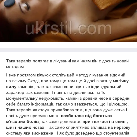
Така терапія полягає в лікуванні камінням він є досить новий
методом.
І вже протягом кількох століть цей метод лікування відомий
на всьому Сході, при тому що там ще й досі вірять у
магічну
силу
каменів , але так само вони вірять в індивідуальний
характер всіх каменів. І навіть не дивлячись на їх
монументальну нерухомість, камені з древна несе в середині
себе багато інформації, так само вважається, що і цілющою.
Така терапія як стоун приваблива тим, що вона дуже легка і
навіть дуже приємно може
позбавляє від багатьох
м'язових болів
, так само допомагає
при тяжкості в спині,
шиї і наших ногах
. Так само сприятливо впливає на нервову
систему яка виснажена . І як було доведено що стоунтерапія