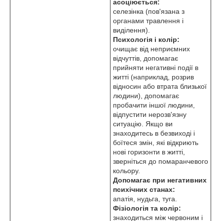
асоціюється:
селезінка (пов'язана з
органами травлення і
виділення).
Психологія і колір:
очищає від неприємних
відчуттів, допомагає
прийняти негативні події в
житті (наприклад, розрив
відносин або втрата близької
людини), допомагає
пробачити іншої людини,
відпустити нерозв'язну
ситуацію. Якщо ви
знаходитесь в безвиході і
боїтеся змін, які відкриють
нові горизонти в житті,
зверніться до помаранчевого
кольору.
Допомагає при негативних
психічних станах:
апатія, нудьга, туга.
Фізіологія та колір:
знаходиться між червоним і