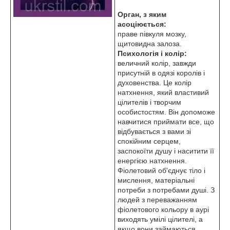
Орган, з яким
асоціюється:
праве півкуля мозку,
щитовидна залоза.
Психологія і колір:
величний колір, завжди
присутній в одязі королів і
духовенства. Це колір
натхнення, який властивий
цілителів і творчим
особистостям. Він допоможе
навчитися приймати все, що
відбувається з вами зі
спокійним серцем,
заспокоїти душу і наситити її
енергією натхнення.
Фіолетовий об'єднує тіло і
мислення, матеріальні
потреби з потребами душі. З
людей з переважанням
фіолетового кольору в аурі
виходять умілі цілителі, а
якщо вони займаються