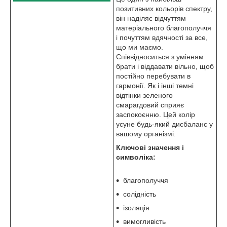
позитивних кольорів спектру,
він наділяє відчуттям
матеріального благополуччя
і почуттям вдячності за все,
що ми маємо.
Співвідноситься з умінням
брати і віддавати вільно, щоб
постійно перебувати в
гармонії. Як і інші темні
відтінки зеленого
смарагдовий сприяє
заспокоєнню. Цей колір
усуне будь-який дисбаланс у
вашому організмі.
Ключові значення і
символіка:
благополуччя
солідність
ізоляція
вимогливість