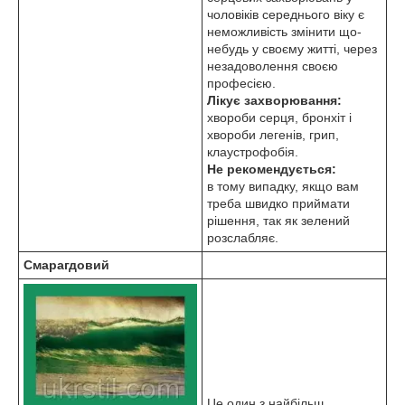
чоловіків середнього віку є
неможливість змінити що-
небудь у своєму житті, через
незадоволення своєю
професією.
Лікує захворювання:
хвороби серця, бронхіт і
хвороби легенів, грип,
клаустрофобія.
Не рекомендується:
в тому випадку, якщо вам
треба швидко приймати
рішення, так як зелений
розслабляє.
Смарагдовий
Це один з найбільш