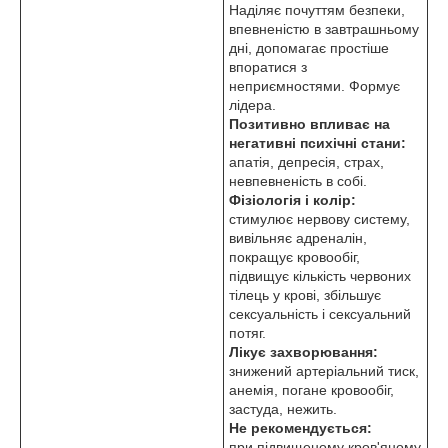
Наділяє почуттям безпеки,
впевненістю в завтрашньому
дні, допомагає простіше
впоратися з
неприємностями. Формує
лідера.
Позитивно впливає на
негативні психічні стани:
апатія, депресія, страх,
невпевненість в собі.
Фізіологія і колір:
стимулює нервову систему,
вивільняє адреналін,
покращує кровообіг,
підвищує кількість червоних
тілець у крові, збільшує
сексуальність і сексуальний
потяг.
Лікує захворювання:
знижений артеріальний тиск,
анемія, погане кровообіг,
застуда, нежить.
Не рекомендується:
при підвищеному кров'яному