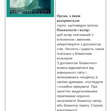
Орган, з яким
асоціюється:
горло, щитовидна залоза.
Психологія і колір:
цей колір пов'язаний з
інтелектом і вмінням
умиротворяти з допомогою
слів. Чесність і щирість також
пов'язані з блакитним
кольором.
З допомогою блакитного
можна відмовитися від
зовнішнього світу і ,
залишившись наодинці зі
своїми думками, споглядати
і спокійно міркувати. При
заняттях медитативними
практиками корисно
запалювати блакитну свічку
або блакитну лампу. Сприяє
креативності.