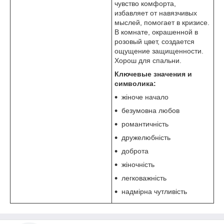
чувство комфорта,
избавляет от навязчивых
мыслей, помогает в кризисе.
В комнате, окрашенной в
розовый цвет, создается
ощущение защищенности.
Хорош для спальни.
Ключевые значения и
символика:
жіноче начало
безумовна любов
романтичність
дружелюбність
доброта
жіночність
легковажність
надмірна чутливість