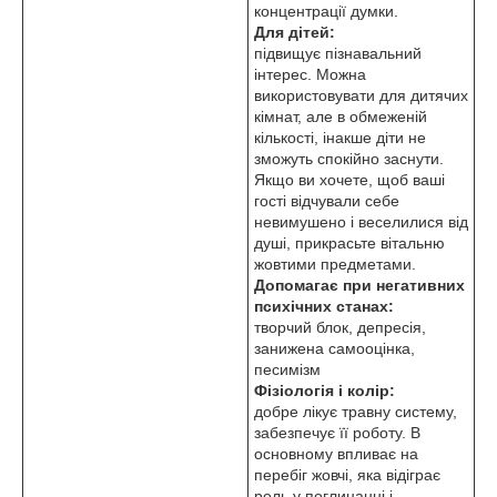
концентрації думки.
Для дітей:
підвищує пізнавальний
інтерес. Можна
використовувати для дитячих
кімнат, але в обмеженій
кількості, інакше діти не
зможуть спокійно заснути.
Якщо ви хочете, щоб ваші
гості відчували себе
невимушено і веселилися від
душі, прикрасьте вітальню
жовтими предметами.
Допомагає при негативних
психічних станах:
творчий блок, депресія,
занижена самооцінка,
песимізм
Фізіологія і колір:
добре лікує травну систему,
забезпечує її роботу. В
основному впливає на
перебіг жовчі, яка відіграє
роль у поглинанні і