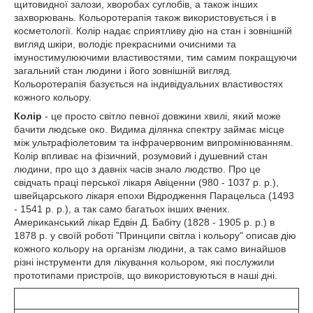
щитовидної залози, хворобах суглобів, а також інших
захворювань. Кольоротерапія також використовується і в
косметології. Колір надає сприятливу дію на стан і зовнішній
вигляд шкіри, володіє прекрасними очисними та
імуностимулюючими властивостями, тим самим покращуючи
загальний стан людини і його зовнішній вигляд.
Кольоротерапія базується на індивідуальних властивостях
кожного кольору.
Колір
- це просто світло певної довжини хвилі, який може
бачити людське око. Видима ділянка спектру займає місце
між ультрафіолетовим та інфрачервоним випромінюванням.
Колір впливає на фізичний, розумовий і душевний стан
людини, про що з давніх часів знало людство. Про це
свідчать праці перської лікаря Авіценни (980 - 1037 р. р.),
швейцарського лікаря епохи Відродження Парацельса (1493
- 1541 р. р.), а так само багатьох інших вчених.
Американський лікар Едвін Д. Бабіту (1828 - 1905 р. р.) в
1878 р. у своїй роботі "Принципи світла і кольору" описав дію
кожного кольору на організм людини, а так само винайшов
різні інструменти для лікування кольором, які послужили
прототипами пристроїв, що використовуються в наші дні.