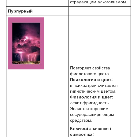
страдающим алкоголизмом.
Пурпурный
Повторяет свойства
фиолетового цвета.
Психология и цвет:
в психиатрии считается
гипнотическим цветом.
Физиология и цвет:
лечит фригидность.
Является хорошим
сосудорасширяющим
средством.
Ключові значення і
символіка: