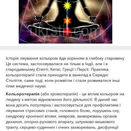
Історія лікування кольором йде корінням в глибоку старовину.
Ця система, застосовувалася не тільки в Індії, але і в
стародавньому Єгипті, Китаї, Греції і Персії. Практика
кольоротерапії стала приходити в занепад в Середні
Століття, саме тоді, коли розквітли і стали розвиватися інші
гілки медичної науки.
Кольоротерапія
(або хромотерапія) - це вплив кольором на
людину з метою відновлення його діяльності. В даний час
вона досить популярна і застосовується для профілактики і
лікування стресових станів, головного болю, порушень сну,
синдрому хронічної втоми, неврозів, захворювань органів
дихання, опорно-рухового апарату, шлунково-кишкового
тракту, серцево-судинних і очних захворювань, дисфункції