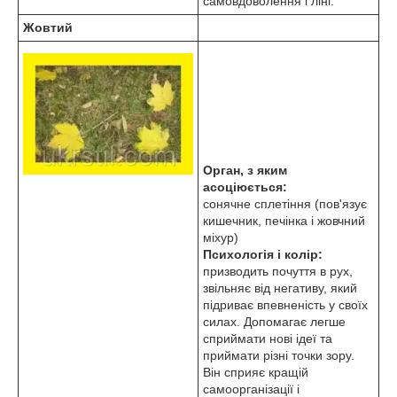
самовдоволення і ліні.
Жовтий
Орган, з яким
асоціюється:
сонячне сплетіння (пов'язує
кишечник, печінка і жовчний
міхур)
Психологія і колір:
призводить почуття в рух,
звільняє від негативу, який
підриває впевненість у своїх
силах. Допомагає легше
сприймати нові ідеї та
приймати різні точки зору.
Він сприяє кращій
самоорганізації і