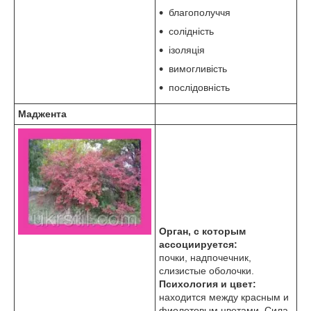
благополуччя
солідність
ізоляція
вимогливість
послідовність
Маджента
Орган, с которым
ассоциируется:
почки, надпочечник,
слизистые оболочки.
Психология и цвет:
находится между красным и
фиолетовым цветами. Сила