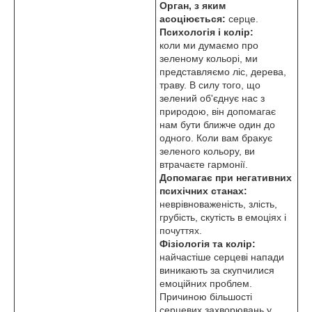
Орган, з яким
асоціюється:
серце.
Психологія і колір:
коли ми думаємо про
зеленому кольорі, ми
представляємо ліс, дерева,
траву. В силу того, що
зелений об'єднує нас з
природою, він допомагає
нам бути ближче один до
одного. Коли вам бракує
зеленого кольору, ви
втрачаєте гармонії.
Допомагає при негативних
психічних станах:
неврівноваженість, злість,
грубість, скутість в емоціях і
почуттях.
Фізіологія та колір:
найчастіше серцеві напади
виникають за скупчилися
емоційних проблем.
Причиною більшості
серцевих захворювань у