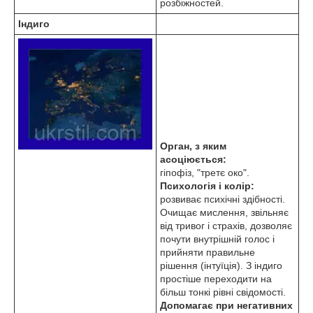
розбіжностей.
Індиго
Орган, з яким
асоціюється:
гіпофіз, "третє око".
Психологія і колір:
розвиває психічні здібності.
Очищає мислення, звільняє
від тривог і страхів, дозволяє
почути внутрішній голос і
прийняти правильне
рішення (інтуїція). З індиго
простіше переходити на
більш тонкі рівні свідомості.
Допомагає при негативних