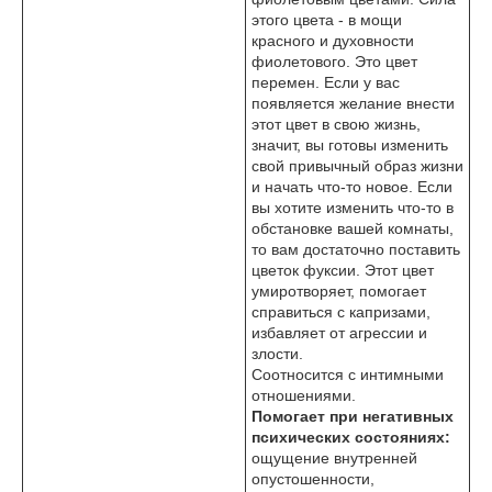
этого цвета - в мощи
красного и духовности
фиолетового. Это цвет
перемен. Если у вас
появляется желание внести
этот цвет в свою жизнь,
значит, вы готовы изменить
свой привычный образ жизни
и начать что-то новое. Если
вы хотите изменить что-то в
обстановке вашей комнаты,
то вам достаточно поставить
цветок фуксии. Этот цвет
умиротворяет, помогает
справиться с капризами,
избавляет от агрессии и
злости.
Соотносится с интимными
отношениями.
Помогает при негативных
психических состояниях:
ощущение внутренней
опустошенности,