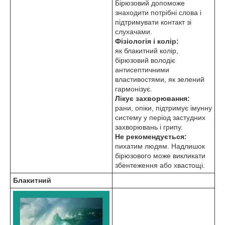
Бірюзовий допоможе
знаходити потрібні слова і
підтримувати контакт зі
слухачами.
Фізіологія і колір:
як блакитний колір,
бірюзовий володіє
антисептичними
властивостями, як зелений
гармонізує.
Лікує захворювання:
рани, опіки, підтримує імунну
систему у період застудних
захворювань і грипу.
Не рекомендується:
пихатим людям. Надлишок
бірюзового може викликати
збентеження або хвастощі.
Блакитний