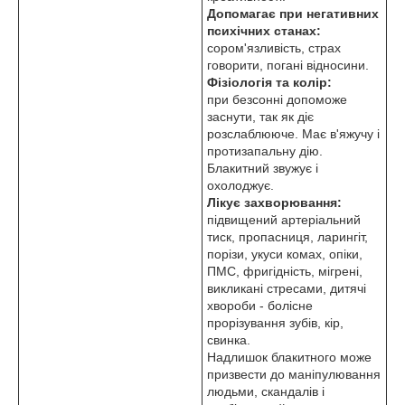
Допомагає при негативних
психічних станах:
сором'язливість, страх
говорити, погані відносини.
Фізіологія та колір:
при безсонні допоможе
заснути, так як діє
розслаблююче. Має в'яжучу і
протизапальну дію.
Блакитний звужує і
охолоджує.
Лікує захворювання:
підвищений артеріальний
тиск, пропасниця, ларингіт,
порізи, укуси комах, опіки,
ПМС, фригідність, мігрені,
викликані стресами, дитячі
хвороби - болісне
прорізування зубів, кір,
свинка.
Надлишок блакитного може
призвести до маніпулювання
людьми, скандалів і