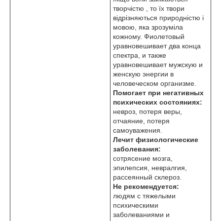
творчістю , то їх твори
відрізняються природністю і
мовою, яка зрозуміла
кожному. Фиолетовый
уравновешивает два конца
спектра, и также
уравновешивает мужскую и
женскую энергии в
человеческом организме.
Помогает при негативных
психических состояниях:
невроз, потеря веры,
отчаяние, потеря
самоуважения.
Лечит физиологические
заболевания:
сотрясение мозга,
эпилепсия, невралгия,
рассеянный склероз.
Не рекомендуется:
людям с тяжелыми
психическими
заболеваниями и