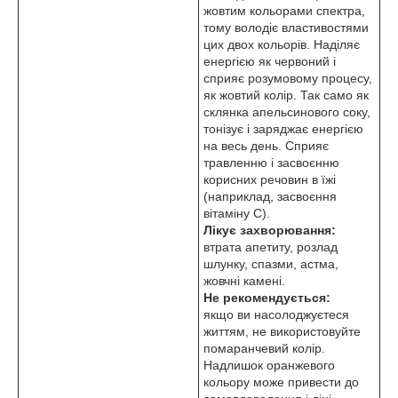
жовтим кольорами спектра,
тому володіє властивостями
цих двох кольорів. Наділяє
енергією як червоний і
сприяє розумовому процесу,
як жовтий колір. Так само як
склянка апельсинового соку,
тонізує і заряджає енергією
на весь день. Сприяє
травленню і засвоєнню
корисних речовин в їжі
(наприклад, засвоєння
вітаміну С).
Лікує захворювання:
втрата апетиту, розлад
шлунку, спазми, астма,
жовчні камені.
Не рекомендується:
якщо ви насолоджуєтеся
життям, не використовуйте
помаранчевий колір.
Надлишок оранжевого
кольору може привести до