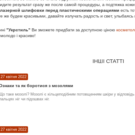
увидите результат сразу же после самой процедуры, а подтяжка кож
лазерной шлифовки перед пластическими операциями
есть то
е же будем красивыми, давайте излучать радость и свет, улыбаясь
ині
"Укрстиль"
Ви зможете придбати за доступною ціною
косметол
молодо і красиво!
ІНШІ СТАТТІ
27 квітня 2022
Ознаки та як боротися з мозолями
Що таке мозолі? Мозолі є кільцеподібним потовщенням шкіри у відповідь 
пальцях ніг чи підошвах ніг.
27 квітня 2022