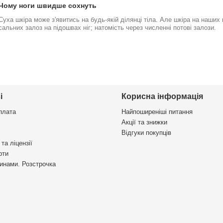
Чому ноги швидше сохнуть
Суха шкіра може з'явитись на будь-якій ділянці тіла. Але шкіра на наших
сальних залоз на підошвах ніг; натомість через численні потові залози.
і
Корисна інформація
плата
Найпоширеніші питання
Акції та знижки
Відгуки покупців
та ліцензії
рти
инами. Розстрочка