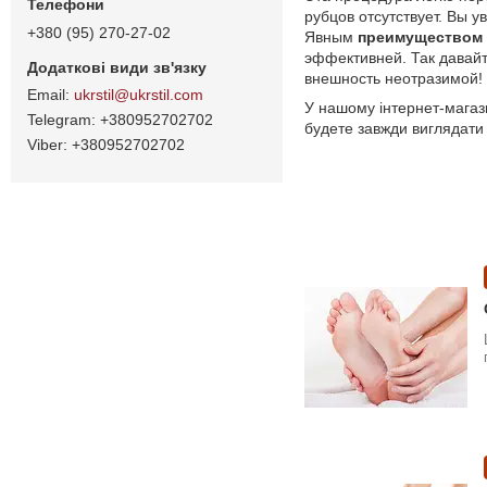
рубцов отсутствует. Вы 
+380 (95) 270-27-02
Явным
преимуществом 
эффективней. Так давайт
внешность неотразимой!
ukrstil@ukrstil.com
У нашому інтернет-магаз
+380952702702
будете завжди виглядати 
+380952702702