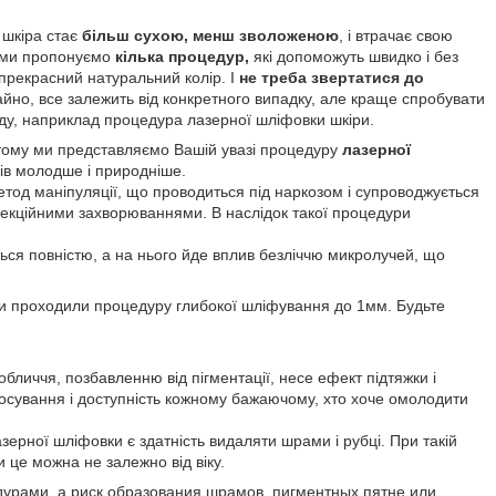
, шкіра стає
більш сухою, менш зволоженою
, і втрачає свою
, ми пропонуємо
кілька процедур,
які допоможуть швидко і без
і прекрасний натуральний колір. І
не треба звертатися до
айно, все залежить від конкретного випадку, але краще спробувати
ду, наприклад процедура лазерної шліфовки шкіри.
о, тому ми представляємо Вашій увазі процедуру
лазерної
ів молодше і природніше.
етод маніпуляції, що проводиться під наркозом і супроводжується
фекційними захворюваннями. В наслідок такої процедури
ється повністю, а на нього йде вплив безліччю микролучей, що
 Ви проходили процедуру глибокої шліфування до 1мм. Будьте
личчя, позбавленню від пігментації, несе ефект підтяжки і
стосування і доступність кожному бажаючому, хто хоче омолодити
азерної шліфовки є здатність видаляти шрами і рубці. При такій
 це можна не залежно від віку.
дурами, а риск образования шрамов, пигментных пятне или