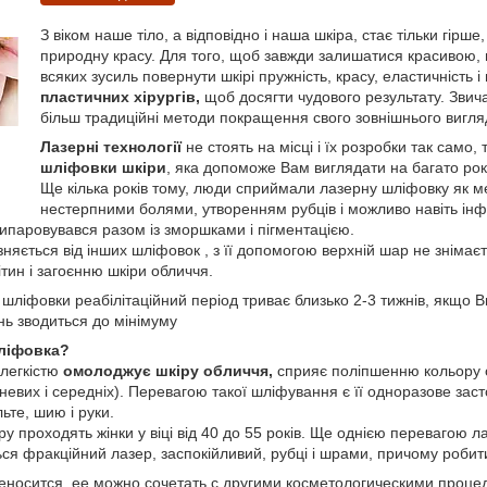
З віком наше тіло, а відповідно і наша шкіра, стає тільки гірше
природну красу. Для того, щоб завжди залишатися красивою
всяких зусиль повернути шкірі пружність, красу, еластичність 
пластичних хірургів,
щоб досягти чудового результату. Звич
більш традиційні методи покращення свого зовнішнього вигля
Лазерні технології
не стоять на місці і їх розробки так сам
шліфовки шкіри
, яка допоможе Вам виглядати на багато рок
Ще кілька років тому, люди сприймали лазерну шліфовку як м
нестерпними болями, утворенням рубців і можливо навіть ін
ипаровувався разом із зморшками і пігментацією.
ізняється від інших шліфовок , з її допомогою верхній шар не зніма
ин і загоєнню шкіри обличчя.
 шліфовки реабілітаційний період триває близько 2-3 тижнів, якщо
нь зводиться до мінімуму
ліфовка?
 легкістю
омолоджує шкіру обличчя,
сприяє поліпшенню кольору об
невих і середніх). Перевагою такої шліфування є її одноразове за
ьте, шию і руки.
у проходять жінки у віці від 40 до 55 років. Ще однією перевагою л
ся фракційний лазер, заспокійливий, рубці і шрами, причому робити
еносится, ее можно сочетать с другими косметологическими проце