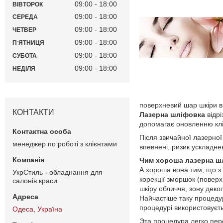
09:00
18:00
ВІВТОРОК
09:00
18:00
СЕРЕДА
09:00
18:00
ЧЕТВЕР
09:00
18:00
ПʼЯТНИЦЯ
09:00
18:00
СУБОТА
09:00
18:00
НЕДІЛЯ
поверхневий шар шкіри в
КОНТАКТИ
Лазерна шліфовка
відр
допомагає оновленню кліт
Після звичайної лазерної
менеджер по роботі з клієнтами
впевнені, ризик ускладне
Чим хороша лазерна ш
А хороша вона тим, що з
УкрСтиль - обладнання для
корекції зморшок (поверх
салонів краси
шкіру обличчя, зону декол
Найчастіше таку процедур
процедурі використовуєть
Одеса, Україна
Эта процедура легко пер