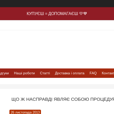
КУПУЄШ = ДОПОМАГАЄШ 💛💙
ідгуки
Наші роботи
Статті
Доставка і оплата
FAQ
Контак
ЩО Ж НАСПРАВДІ ЯВЛЯЄ СОБОЮ ПРОЦЕДУР
26 листопада 2013