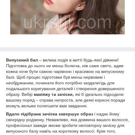
Випускний бал
– велика подія в житті будь-якої дівчини!
Підготовка до нього не менш болюча, ніж саме свято, адже
кожна хоче бути самою чарівною і красивою на випускному
балі. Щоб процес підготовки був менш нервовим і
необдуманим, починати його потрібно заздалегідь для
подальшого коригування деталей і створення довершеного
образу. Вибір
макіяжу та зачіски,
які б ідеально підходили
вашому поряд – справа непроста, але деякі корисні поради
можуть вельми полегшити вам завдання.
Вдало підібрана зачіска завершує образ
і надає йому
своєрідну родзинку. Неважливо, яка довжина вашого волосся,
професіонал завжди зможе зробити неповторну зачіску для
випускного балу навіть на короткому волоссі. Крім того,