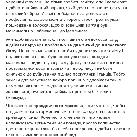
хороший фахівець не тільки зробить зачіску, але і допоможе
підібрати найкращий варіант, який ідеально впишеться у ваш
святковий образ. У разі необхідності за допомогою
професійних засобів можна в короткі строки реанімувати
пошкоджене волосся, щоб їх зовнішній вигляд був
максимально наближений до ідеального.
Але щоб вибрати зачіску і поліпшити стан волосся, слід
відвідати перукаря приблизно
за два тижні до випускного
балу
. Це дасть можливість як би відрепетирувати зачіску і
подивитися, як вона буде поєднуватися з нарядом і
макіяжем. Приділіть увагу тому факту, що зачіска повинна
протриматися досить тривалий період часу і не бути
схильною до руйнування під час прогулянки і танців. Тобто
зачіски для випускного вечора повинна відповідати таким
вимогам, як повне поєднання з усім чином і типом
зовнішності, рухливість, стійкість протягом 6-7 годин
(мінімум).
Что касается
праздничного макияжа
, помимо того, чтобы
он должен быть гармоничным, его не следует выполнять в
кричащих тонах. Конечно, это не значит, что нельзя
использовать яркие тени или помаду, просто количество
цвета на лице должно быть сбалансировано, дабы на фото и
видео вы имели естественный вид.