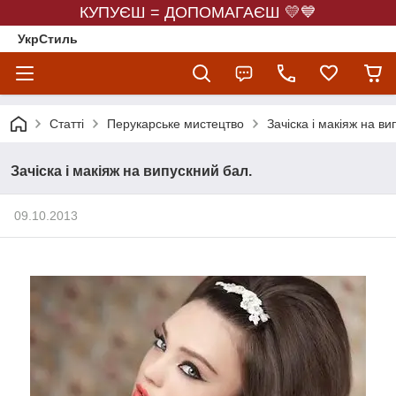
КУПУЄШ = ДОПОМАГАЄШ 💛💙
УкрСтиль
Статті
Перукарське мистецтво
Зачіска і макіяж на ви
Зачіска і макіяж на випускний бал.
09.10.2013