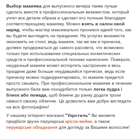
Выбор макияжа
для выпускного вечера также лучше
сделать вместе в профессиональным визажистом, который
учтет все детали образа и сделает его полным благодаря
соответствующему макияжу. Можно
взять в салон свой
наряд
, чтобы мастер максимально проникся идеей того, как
вы будете выглядеть на празднике. На услугах визажиста
экономить не стоит, ведь макияж, так же как и прическа,
должен продержаться до самого рассвета, что возможно
только при использовании специальных косметических
средств и профессиональной техники нанесения. Поверьте,
неудачный макияж может испортить настроение и весь
праздник даже больше неудавшейся прически, ведь если
прическу можно подкорректировать, то макияж придется
просто смывать. При профессиональном макияже в течение
выпускного бала вам понадобится только
легка пудра і
блиск або помада,
щоб ближче до ранку додати трохи
свіжості своєму обличчю. Це дозволить вам добре виглядати
на всіх фотографіях!
У нашому інтернет-магазині
"Укрстиль"
Ви зможете
придбати зручні перукарські
крісла-мийки
, а також
перукарське обладнання
для догляду за Вашими волоссям!