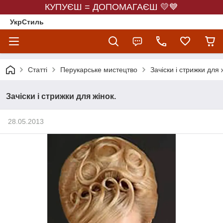
КУПУЄШ = ДОПОМАГАЄШ 💛💙
УкрСтиль
Статті
Перукарське мистецтво
Зачіски і стрижки для 
Зачіски і стрижки для жінок.
28.05.2013