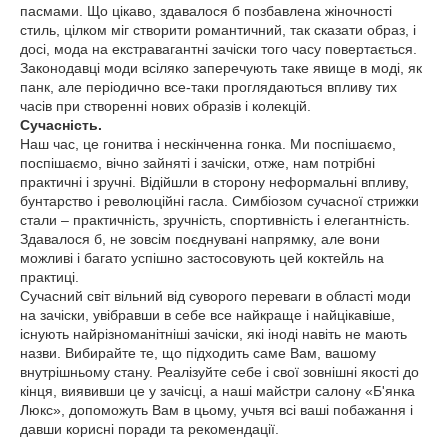
пасмами. Що цікаво, здавалося б позбавлена жіночності
стиль, цілком міг створити романтичний, так сказати образ, і
досі, мода на екстравагантні зачіски того часу повертається.
Законодавці моди всіляко заперечують таке явище в моді, як
панк, але періодично все-таки проглядаються впливу тих
часів при створенні нових образів і колекцій.
Сучасність.
Наш час, це гонитва і нескінченна гонка. Ми поспішаємо,
поспішаємо, вічно зайняті і зачіски, отже, нам потрібні
практичні і зручні. Відійшли в сторону неформальні впливу,
бунтарство і революційні гасла. Симбіозом сучасної стрижки
стали – практичність, зручність, спортивність і елегантність.
Здавалося б, не зовсім поєднувані напрямку, але вони
можливі і багато успішно застосовують цей коктейль на
практиці.
Сучасний світ вільний від суворого переваги в області моди
на зачіски, увібравши в себе все найкраще і найцікавіше,
існують найрізноманітніші зачіски, які іноді навіть не мають
назви. Вибирайте те, що підходить саме Вам, вашому
внутрішньому стану. Реалізуйте себе і свої зовнішні якості до
кінця, виявивши це у зачісці, а наші майстри салону «Б'янка
Люкс», допоможуть Вам в цьому, учьтя всі ваші побажання і
давши корисні поради та рекомендації.