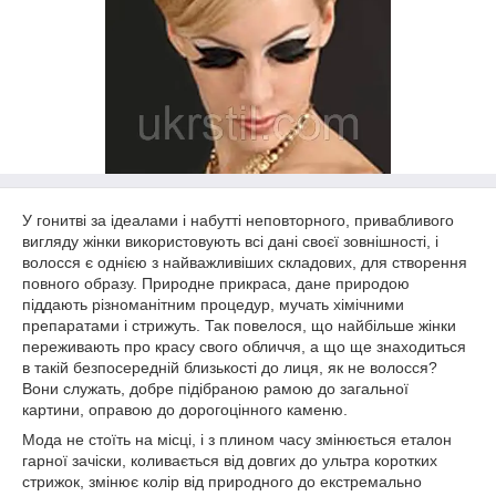
У гонитві за ідеалами і набутті неповторного, привабливого
вигляду жінки використовують всі дані своєї зовнішності, і
волосся є однією з найважливіших складових, для створення
повного образу. Природне прикраса, дане природою
піддають різноманітним процедур, мучать хімічними
препаратами і стрижуть. Так повелося, що найбільше жінки
переживають про красу свого обличчя, а що ще знаходиться
в такій безпосередній близькості до лиця, як не волосся?
Вони служать, добре підібраною рамою до загальної
картини, оправою до дорогоцінного каменю.
Мода не стоїть на місці, і з плином часу змінюється еталон
гарної зачіски, коливається від довгих до ультра коротких
стрижок, змінює колір від природного до екстремально