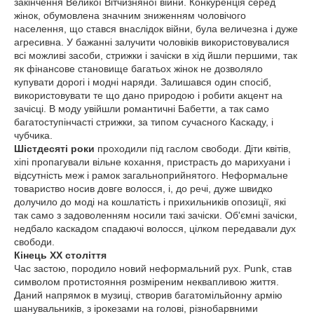
закінчення Великої Вітчизняної війни. Конкуренція серед
жінок, обумовлена значним зниженням чоловічого
населення, що стався внаслідок війни, була величезна і дуже
агресивна. У бажанні залучити чоловіків використовувалися
всі можливі засоби, стрижки і зачіски в хід йшли першими, так
як фінансове становище багатьох жінок не дозволяло
купувати дорогі і модні наряди. Залишався один спосіб,
використовувати те що дано природою і робити акцент на
зачісці. В моду увійшли романтичні Бабетти, а так само
багатоступінчасті стрижки, за типом сучасного Каскаду, і
чубчика.
Шістдесяті роки
проходили під гаслом свободи. Діти квітів,
хіпі пропагували вільне кохання, пристрасть до марихуани і
відсутність меж і рамок загальноприйнятого. Неформальне
товариство носив довге волосся, і, до речі, дуже швидко
долучило до моді на кошлатість і прихильників опозиції, які
так само з задоволенням носили такі зачіски. Об'ємні зачіски,
недбало каскадом спадаючі волосся, цілком передавали дух
свободи.
Кінець ХХ століття
Час застою, породило новий неформальний рух. Punk, став
символом протистояння розміреним неквапливою життя.
Даний напрямок в музиці, створив багатомільйонну армію
шанувальників, з ірокезами на голові, різнобарвними