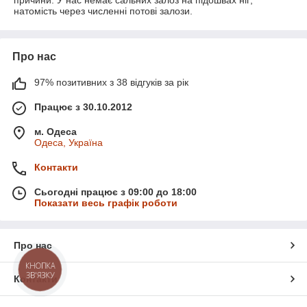
причини. У нас немає сальних залоз на підошвах ніг;
натомість через численні потові залози.
Про нас
97% позитивних з 38 відгуків за рік
Працює з 30.10.2012
м. Одеса
Одеса, Україна
Контакти
Сьогодні працює з 09:00 до 18:00
Показати весь графік роботи
Про нас
КНОПКА
ЗВ'ЯЗКУ
Контакти