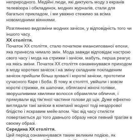
неприродного. Медійні люди, які диктують моду з екранів
телевізора і обкладинок, модних журналів, стали для
багатьох прикладом, і ми уважно стежимо за всіма
новомодними віяннями.
Розглянемо видозміни модних зачісок, у відповідність того чи
іншого часу.
ХХ століття.
Початок ХХ століття, стало початком емансипованої епохи,
яка принесла чимало змін. Мода завжди відповідає настрою
свого часу і мода на стрижки і зачіски, мабуть, перша реагує
на якісь зміни. Початок ХХ століття ознаменувався приходом
в моду коротких зачісок і на зміну складним покладеним
зачісок прийшли більш зухвалі і короткі зачіски, прототипи
сучасного Каре і Боба. В тому ж столітті, увійшли і зовсім
короткі стрижки, як шапочки, облягаючі жіночі голівки,
зворушливими хвилями волосся обрамляли обличчя, і
прямували від тім'яної частини голови до щік. Дуже ефектно
виглядали такі зачіски в компанії модної тоді нездорової
блідістю і яскравим мейк-апом. Час від часу стилісти
повертаються до того давнього образу несе певний трагізм в
своєму образі.
Середина ХХ століття.
Цей період ознаменувався таким великим подією, як