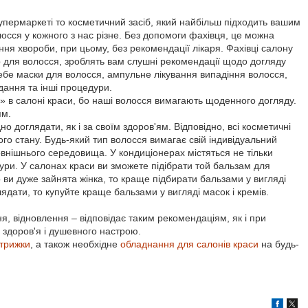
упермаркеті то косметичний засіб, який найбільш підходить вашим
лосся у кожного з нас різне. Без допомоги фахівця, це можна
ання хвороби, при цьому, без рекомендації лікаря. Фахівці салону
 для волосся, зроблять вам слушні рекомендації щодо догляду
бе маски для волосся, ампульне лікування випадіння волосся,
дання та інші процедури.
я» в салоні краси, бо наші волосся вимагають щоденного догляду.
ям.
о доглядати, як і за своїм здоров'ям. Відповідно, всі косметичні
го стану. Будь-який тип волосся вимагає свій індивідуальний
 зовнішнього середовища. У кондиціонерах містяться не тільки
ктури. У салонах краси ви зможете підібрати той бальзам для
 ви дуже зайнята жінка, то краще підбирати бальзами у вигляді
дати, то купуйте краще бальзами у вигляді масок і кремів.
, відновлення – відповідає таким рекомендаціям, як і при
 здоров'я і душевного настрою.
трижки
, а також необхідне
обладнання для салонів краси
на будь-