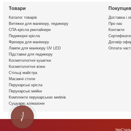
Товари
Покупцев
Каталог товарів
Доставка і о
Витяжки для манікюру, педикюру
Про нас
СПА-крісла реклайнери
Контакти
Педикюрні крісла
Сертифікати 
Фрезера для манікюру
Договір офе
Лампи для манікюру UV LED
Оплата част
Підставки для педикюру
Косметологічні кушетки
Косметологічні візки
Стільці майстра
Масажні столи
Перукарські крісла
Перукарські мийки
Комплекти перукарських меблів
Сушуари, клімазони
КНОПКА
ЗВ'ЯЗКУ