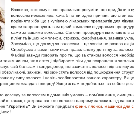
Важливо, кожному з нас правильно розуміти, що придбати в с
волоссям неможливо, хоча б по тій одній причині, що стан во
порівняти хіба що з купівлею лікарських препаратів для лікув
краси запропонують вам цілий комплекс оздоровчих процедур
саме за вашими волоссям. Салонні процедури включають в се
пілінг та інших комплекси, стрижка, фарбування, завивка укла
Зрозуміло, що догляд за волоссям – це зовсім не разова акці
Спробуємо з вами навчитися правильному догляду за волосс
Фахівці завжди говорять про те, що за станом волосся необхідн
и таким чином, як в аптеці підбираєте ліки для покращення загально
 існує свій бальзам і кондиціонер, які захистять волосся від впливу
 і обволікаючі, захисні, які захистять волосся від пошкодження стру
 вашому типу волосся і навіть особливостям вашого характеру. Якщо
ринципом «завдав і вперед! Якщо ж вам подобається за собою догля
по догляду за волоссям в домашніх умовах – пом'якшення, очищення
тайте також, що краса вашого волосся напряму залежить від вашого
ині
"Укрстиль"
Ви зможете придбати
фени
,
плойки
,
машинки для с
ціною!