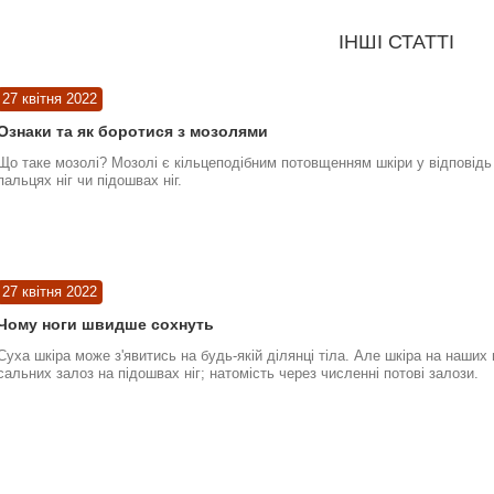
ІНШІ СТАТТІ
27 квітня 2022
Ознаки та як боротися з мозолями
Що таке мозолі? Мозолі є кільцеподібним потовщенням шкіри у відповідь 
пальцях ніг чи підошвах ніг.
27 квітня 2022
Чому ноги швидше сохнуть
Суха шкіра може з'явитись на будь-якій ділянці тіла. Але шкіра на наших
сальних залоз на підошвах ніг; натомість через численні потові залози.