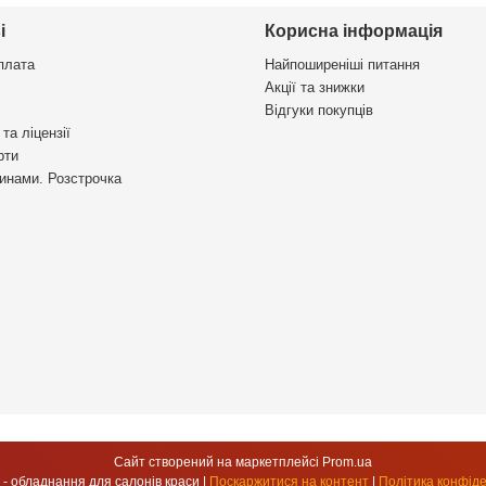
і
Корисна інформація
плата
Найпоширеніші питання
Акції та знижки
Відгуки покупців
та ліцензії
рти
инами. Розстрочка
Сайт створений на маркетплейсі
Prom.ua
УкрСтиль - обладнання для салонів краси |
Поскаржитися на контент
|
Політика конфіде