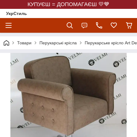
КУПУЄШ = ДОПОМАГАЄШ 💛💙
УкрСтиль
Товари
Перукарські крісла
Перукарське крісло Art De