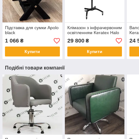
Підставка для сумки Apolo
Клімазон з інфрачервоним
Вапо
black
освітленням Keratex Halo
Kera
1 066
29 800
24 
₴
₴
Купити
Купити
Подібні товари компанії