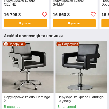
Перукарське крісло
Перукарське крісло
Перу
CELINE
SALMA
Dec
16 796
16 660
16 
₴
₴
Купити
Купити
Акційні пропозиції та новинки
Подарунок
Подарунок
Перукарське крісло Flamingo
Перукарське крісло Flamingo
2
на диску
В наявності
В наявності