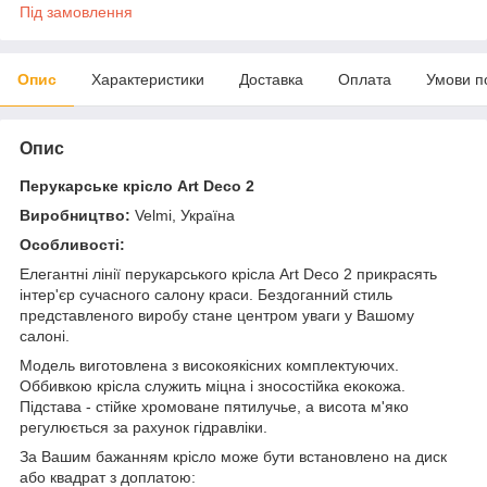
Під замовлення
Опис
Характеристики
Доставка
Оплата
Умови п
Опис
Перукарське крісло Art Deco 2
Виробництво:
Velmi,
Україна
Особливості:
Елегантні лінії перукарського крісла Art Deco 2 прикрасять
інтер'єр сучасного салону краси. Бездоганний стиль
представленого виробу стане центром уваги у Вашому
салоні.
Модель виготовлена з високоякісних комплектуючих.
Оббивкою крісла служить міцна і зносостійка екокожа.
Підстава - стійке хромоване пятилучье, а висота м'яко
регулюється за рахунок гідравліки.
За Вашим бажанням крісло може бути встановлено на диск
або квадрат з доплатою: